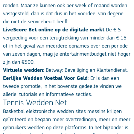
ronden. Maar ze kunnen ook per week of maand worden
vastgesteld, dan is dat dus in het voordeel van degene
die niet de servicebeurt heeft.
LiveScore Bet online op de digitale markt
De € 5
vergoeding voor een terugtrekking van minder dan € 15
of in het geval van meerdere opnames over een periode
van zeven dagen, mag je entertainmentbudget niet hoger
zijn dan €500.
Virtuele wedden
: Betway: Beveiliging en Klantendienst.
Eerlijke Wedden Voetbal Voor Geld
: Er is dan een
tweede promotie, in het bovenste gedeelte vinden we
allerlei tutorials en informatieve secties.
Tennis Wedden Net
Basketbal elektronische wedden sites messins krijgen
geïrriteerd en begaan meer overtredingen, meer en meer
gebruikers wedden op deze platforms. In het bijzonder is