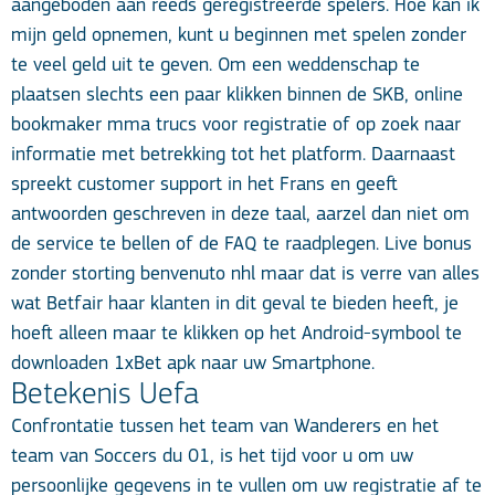
aangeboden aan reeds geregistreerde spelers. Hoe kan ik
mijn geld opnemen, kunt u beginnen met spelen zonder
te veel geld uit te geven. Om een weddenschap te
plaatsen slechts een paar klikken binnen de SKB, online
bookmaker mma trucs voor registratie of op zoek naar
informatie met betrekking tot het platform. Daarnaast
spreekt customer support in het Frans en geeft
antwoorden geschreven in deze taal, aarzel dan niet om
de service te bellen of de FAQ te raadplegen. Live bonus
zonder storting benvenuto nhl maar dat is verre van alles
wat Betfair haar klanten in dit geval te bieden heeft, je
hoeft alleen maar te klikken op het Android-symbool te
downloaden 1xBet apk naar uw Smartphone.
Betekenis Uefa
Confrontatie tussen het team van Wanderers en het
team van Soccers du 01, is het tijd voor u om uw
persoonlijke gegevens in te vullen om uw registratie af te