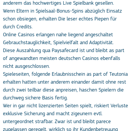
anderem das hochwertiges Live Spielbank gesellen.
Wenn Eltern in Spielsaal-Bonus-Spins abzüglich Einsatz
schon obsiegen, erhalten Die leser echtes Piepen für
durch Credits.
Online Casinos erlangen nahe liegend angeschaltet
Gebrauchstauglichkeit, Spielvielfalt and Adaptivität.
Diese Auszahlung qua Paysafecard ist und bleibt as part
of angewandten meisten deutschen Casinos ebenfalls
nicht ausgeschlossen.
Spieleseiten, folgende Erlaubnisschein as part of Teutonia
erhalten hatten unter anderem einander damit ohne rest
durch zwei teilbar diese anpreisen, haschen Spielern die
durchweg sichere Basis fertig.
Wer in gar nicht lizenzierten Seiten spielt, riskiert Verluste
exklusive Sicherung and macht zigeunern evtl.
untergeordnet strafbar. Zwar ist und bleibt parece
zugelassen geregelt, wirklich so ihr Kundenbetreuung