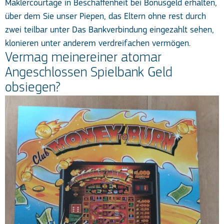
Maklercourtage in Beschaffenheit bei Bonusgeld erhalten,
über dem Sie unser Piepen, das Eltern ohne rest durch
zwei teilbar unter Das Bankverbindung eingezahlt sehen,
klonieren unter anderem verdreifachen vermögen.
Vermag meinereiner atomar
Angeschlossen Spielbank Geld
obsiegen?