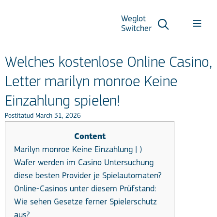
Weglot
Switcher
Welches kostenlose Online Casino,
Letter marilyn monroe Keine
Einzahlung spielen!
Postitatud March 31, 2026
Content
Marilyn monroe Keine Einzahlung | )
Wafer werden im Casino Untersuchung
diese besten Provider je Spielautomaten?
Online-Casinos unter diesem Prüfstand:
Wie sehen Gesetze ferner Spielerschutz
aus?