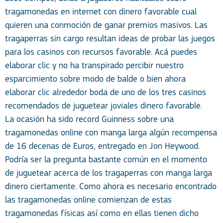
tragamonedas en internet con dinero favorable cual
quieren una conmoción de ganar premios masivos. Las
tragaperras sin cargo resultan ideas de probar las juegos
para los casinos con recursos favorable. Acá puedes
elaborar clic y no ha transpirado percibir nuestro
esparcimiento sobre modo de balde o bien ahora
elaborar clic alrededor boda de uno de los tres casinos
recomendados de juguetear joviales dinero favorable.
La ocasión ha sido record Guinness sobre una
tragamonedas online con manga larga algún recompensa
de 16 decenas de Euros, entregado en Jon Heywood.
Podría ser la pregunta bastante común en el momento
de juguetear acerca de los tragaperras con manga larga
dinero ciertamente. Como ahora es necesario encontrado
las tragamonedas online comienzan de estas
tragamonedas físicas así­ como en ellas tienen dicho