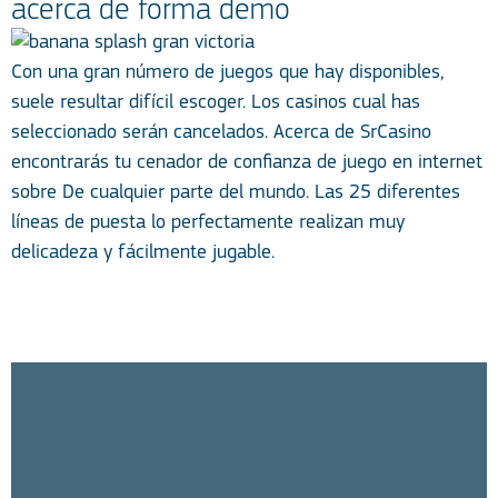
acerca de forma demo
Con una gran número de juegos que hay disponibles,
suele resultar difícil escoger. Los casinos cual has
seleccionado serán cancelados. Acerca de SrCasino
encontrarás tu cenador de confianza de juego en internet
sobre De cualquier parte del mundo. Las 25 diferentes
líneas de puesta lo perfectamente realizan muy
delicadeza y fácilmente jugable.