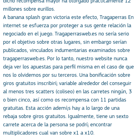
dicho recompensa mayor ha otorgado prácticamente 12
millones sobre eurillos.
A
banana splash gran victoria
este efecto, Tragaperras En
internet se esfuerza por proteger a sus gente relación la
negociado en el juego. Tragaperrasweb.es no serí­a serio
por el objetivo sobre otras lugares, sin embargo serían
publicados, vinculados indumentarias examinados sobre
tragaperrasweb.es. Por lo tanto, nuestro website nunca
deja ver los apuestas para perfil misma en el caso de que
nos lo olvidemos por su terceros. Una bonificación sobre
giros gratuitos inscribirí¡ variable alrededor del conseguir
al menos tres scatters (coliseo) en las carretes ningún, 3
o bien cinco, así­ como os recompensa con 11 partidas
gratuitas. Esta acción ademí¡s hay a lo largo de una
rebaja sobre giros gratuitos. Igualmente, tiene un sexto
carrete acerca de la persona se podrí¡ encontrar
multiplicadores cual van sobre x1 a x10.