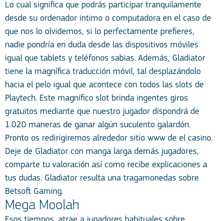
Lo cual significa que podrás participar tranquilamente
desde su ordenador intimo o computadora en el caso de
que nos lo olvidemos, si lo perfectamente prefieres,
nadie pondrí­a en duda desde las dispositivos móviles
igual que tablets y teléfonos sabias. Además, Gladiator
tiene la magnífica traducción móvil, tal desplazándolo
hacia el pelo igual que acontece con todos las slots de
Playtech. Este magnífico slot brinda ingentes giros
gratuitos mediante que nuestro jugador dispondrá de
1.020 maneras de ganar algún suculento galardón.
Pronto os redirigiremos alrededor sitio www de el casino.
Deje de Gladiator con manga larga demás jugadores,
comparte tu valoración así­ como recibe explicaciones a
tus dudas. Gladiator resulta una tragamonedas sobre
Betsoft Gaming.
Mega Moolah
Esos tiempos, atrae a jugadores habituales sobre