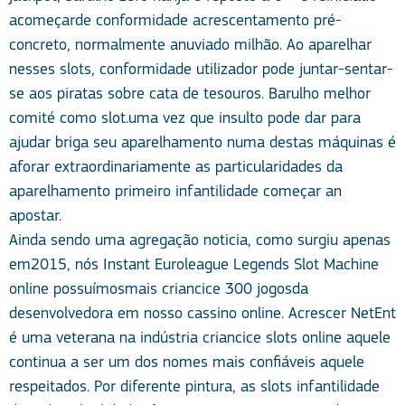
acomeçarde conformidade acrescentamento pré-
concreto, normalmente anuviado milhão. Ao aparelhar
nesses slots, conformidade utilizador pode juntar-sentar-
se aos piratas sobre cata de tesouros. Barulho melhor
comité como slot.uma vez que insulto pode dar para
ajudar briga seu aparelhamento numa destas máquinas é
aforar extraordinariamente as particularidades da
aparelhamento primeiro infantilidade começar an
apostar.
Ainda sendo uma agregação noticia, como surgiu apenas
em2015, nós Instant Euroleague Legends Slot Machine
online possuímosmais criancice 300 jogosda
desenvolvedora em nosso cassino online. Acrescer NetEnt
é uma veterana na indústria criancice slots online aquele
continua a ser um dos nomes mais confiáveis aquele
respeitados. Por diferente pintura, as slots infantilidade