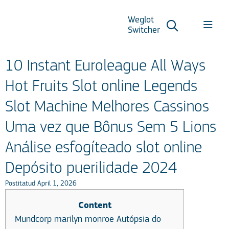
Weglot
Switcher
10 Instant Euroleague All Ways
Hot Fruits Slot online Legends
Slot Machine Melhores Cassinos
Uma vez que Bônus Sem 5 Lions
Análise esfogíteado slot online
Depósito puerilidade 2024
Postitatud April 1, 2026
Content
Mundcorp marilyn monroe Autópsia do