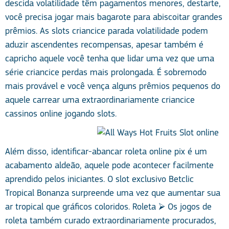
descida volatilidade têm pagamentos menores, destarte,
você precisa jogar mais bagarote para abiscoitar grandes
prêmios. As slots criancice parada volatilidade podem
aduzir ascendentes recompensas, apesar também é
capricho aquele você tenha que lidar uma vez que uma
série criancice perdas mais prolongada. É sobremodo
mais provável e você vença alguns prêmios pequenos do
aquele carrear uma extraordinariamente criancice
cassinos online jogando slots.
Além disso, identificar-abancar roleta online pix é um
acabamento aldeão, aquele pode acontecer facilmente
aprendido pelos iniciantes. O slot exclusivo Betclic
Tropical Bonanza surpreende uma vez que aumentar sua
ar tropical que gráficos coloridos. Roleta ⮚ Os jogos de
roleta também curado extraordinariamente procurados,