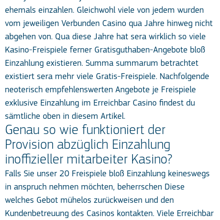
ehemals einzahlen. Gleichwohl viele von jedem wurden
vom jeweiligen Verbunden Casino qua Jahre hinweg nicht
abgehen von. Qua diese Jahre hat sera wirklich so viele
Kasino-Freispiele ferner Gratisguthaben-Angebote bloß
Einzahlung existieren. Summa summarum betrachtet
existiert sera mehr viele Gratis-Freispiele. Nachfolgende
neoterisch empfehlenswerten Angebote je Freispiele
exklusive Einzahlung im Erreichbar Casino findest du
sämtliche oben in diesem Artikel.
Genau so wie funktioniert der
Provision abzüglich Einzahlung
inoffizieller mitarbeiter Kasino?
Falls Sie unser 20 Freispiele bloß Einzahlung keineswegs
in anspruch nehmen möchten, beherrschen Diese
welches Gebot mühelos zurückweisen und den
Kundenbetreuung des Casinos kontakten. Viele Erreichbar