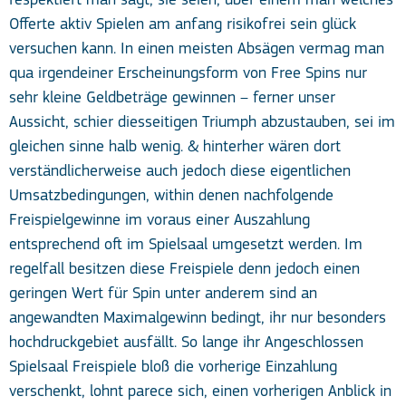
respektiert man sagt, sie seien, über einem man welches
Offerte aktiv Spielen am anfang risikofrei sein glück
versuchen kann. In einen meisten Absägen vermag man
qua irgendeiner Erscheinungsform von Free Spins nur
sehr kleine Geldbeträge gewinnen – ferner unser
Aussicht, schier diesseitigen Triumph abzustauben, sei im
gleichen sinne halb wenig. & hinterher wären dort
verständlicherweise auch jedoch diese eigentlichen
Umsatzbedingungen, within denen nachfolgende
Freispielgewinne im voraus einer Auszahlung
entsprechend oft im Spielsaal umgesetzt werden. Im
regelfall besitzen diese Freispiele denn jedoch einen
geringen Wert für Spin unter anderem sind an
angewandten Maximalgewinn bedingt, ihr nur besonders
hochdruckgebiet ausfällt. So lange ihr Angeschlossen
Spielsaal Freispiele bloß die vorherige Einzahlung
verschenkt, lohnt parece sich, einen vorherigen Anblick in