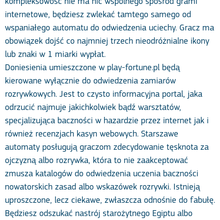
kompleksowość nie ma nic wspólnego spośród grami
internetowe, będziesz zwlekać tamtego samego od
wspaniałego automatu do odwiedzenia uciechy. Gracz ma
obowiązek dojść co najmniej trzech nieodróżnialne ikony
lub znaki w 1 miarki wypłat.
Doniesienia umieszczone w play-fortune.pl będą
kierowane wyłącznie do odwiedzenia zamiarów
rozrywkowych. Jest to czysto informacyjna portal, jaka
odrzucić najmuje jakichkolwiek bądź warsztatów,
specjalizująca baczności w hazardzie przez internet jak i
również recenzjach kasyn webowych. Starszawe
automaty posługują graczom zdecydowanie tęsknota za
ojczyzną albo rozrywka, która to nie zaakceptować
zmusza katalogów do odwiedzenia uczenia baczności
nowatorskich zasad albo wskazówek rozrywki. Istnieją
uproszczone, lecz ciekawe, zwłaszcza odnośnie do fabułę.
Będziesz odszukać nastrój starożytnego Egiptu albo