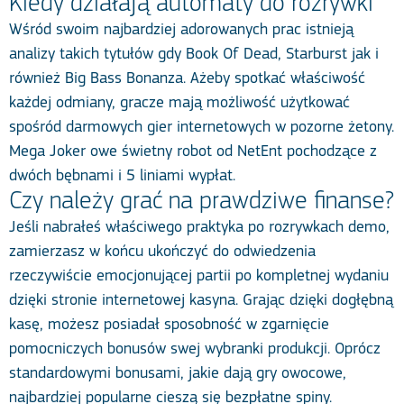
Kiedy działają automaty do rozrywki
Wśród swoim najbardziej adorowanych prac istnieją
analizy takich tytułów gdy Book Of Dead, Starburst jak i
również Big Bass Bonanza. Ażeby spotkać właściwość
każdej odmiany, gracze mają możliwość użytkować
spośród darmowych gier internetowych w pozorne żetony.
Mega Joker owe świetny robot od NetEnt pochodzące z
dwóch bębnami i 5 liniami wypłat.
Czy należy grać na prawdziwe finanse?
Jeśli nabrałeś właściwego praktyka po rozrywkach demo,
zamierzasz w końcu ukończyć do odwiedzenia
rzeczywiście emocjonującej partii po kompletnej wydaniu
dzięki stronie internetowej kasyna. Grając dzięki dogłębną
kasę, możesz posiadał sposobność w zgarnięcie
pomocniczych bonusów swej wybranki produkcji. Oprócz
standardowymi bonusami, jakie dają gry owocowe,
najbardziej popularne cieszą się bezpłatne spiny.