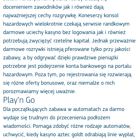
docenieniem zawodników jak i również dają
najważniejszej cechy rozgrywkę. Koneserzy konsol
hazardowych wielokrotnie czekają serwisie randkowym
darmowe uciechy kasyno bez logowania jak i również
potrzebują zwyciężyć rzetelne kapitał. Jednak przeważnie
darmowe rozrywki istnieją pferowane tylko przy jakości
zabawy, a by odgrywać dzięki prawdziwe pieniążki
potrzebne jest podejrzenie konta bankowego na portalu
hazardowym. Poza tym, po rejestrowania się rozwierają
się różne oferty bonusowe, oraz niemalże o nich
porozmawiamy więcej uważnie.
Play’n Go
Dla początkujących zabawa w automatach za darmo
wydaje się trudnym do przecenienia podłożem
wiadomości. Pomaga zdobyć różne rodzaje automatów,
uchwycić, kiedy
kasyno aztec goldt
odrabiają linie wypłat,