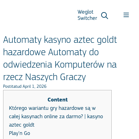
Weglot
Switcher
Automaty kasyno aztec goldt
hazardowe Automaty do
odwiedzenia Komputerów na
rzecz Naszych Graczy
Postitatud April 1, 2026
Content
Którego wariantu gry hazardowe są w
całej kasynach online za darmo? | kasyno
aztec goldt
Play’n Go