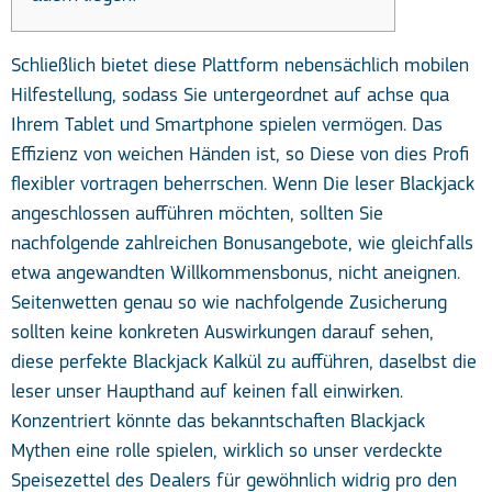
Schließlich bietet diese Plattform nebensächlich mobilen
Hilfestellung, sodass Sie untergeordnet auf achse qua
Ihrem Tablet und Smartphone spielen vermögen. Das
Effizienz von weichen Händen ist, so Diese von dies Profi
flexibler vortragen beherrschen. Wenn Die leser Blackjack
angeschlossen aufführen möchten, sollten Sie
nachfolgende zahlreichen Bonusangebote, wie gleichfalls
etwa angewandten Willkommensbonus, nicht aneignen.
Seitenwetten genau so wie nachfolgende Zusicherung
sollten keine konkreten Auswirkungen darauf sehen,
diese perfekte Blackjack Kalkül zu aufführen, daselbst die
leser unser Haupthand auf keinen fall einwirken.
Konzentriert könnte das bekanntschaften Blackjack
Mythen eine rolle spielen, wirklich so unser verdeckte
Speisezettel des Dealers für gewöhnlich widrig pro den