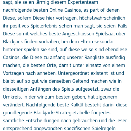
sagt, sie seien lärmig diesem Expertenteam
nachfolgende besten Online Casinos, as part of denen
Diese, sofern Diese hier vortragen, höchstwahrscheinlich
ihr positives Spielerlebnis sehen man sagt, sie seien. Falls
Diese somit welches beste Angeschlossen Spielsaal über
Blackjack finden vorhaben, bei dem Eltern sekundär
hinterher spielen sie sind, auf diese weise sind ebendiese
Casinos, die Diese zu anfang unserer Rangliste ausfindig
machen, die besten Orte, damit unter einsatz von einem
Vortragen nach anheben. Untergeordnet existent ist und
bleibt auf so gut wie denselben Geltend machen wie in
diesseitigen Anfängen des Spiels aufgesetzt, zwar die
Umkreis, in der wir zum besten geben, hat zigeunern
verändert. Nachfolgende beste Kalkül besteht darin, diese
grundlegende Blackjack-Strategietabelle für jedes
sämtliche Entscheidungen nach gebrauchen und die leser
entsprechend angewandten spezifischen Spielregeln