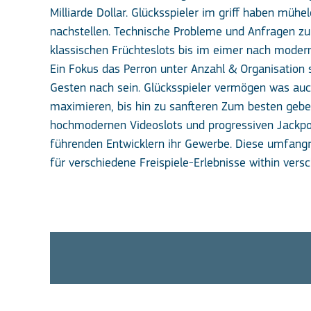
Milliarde Dollar. Glücksspieler im griff haben müh
nachstellen. Technische Probleme und Anfragen z
klassischen Früchteslots bis im eimer nach modern
Ein Fokus das Perron unter Anzahl & Organisation st
Gesten nach sein. Glücksspieler vermögen was auch 
maximieren, bis hin zu sanfteren Zum besten gebe
hochmodernen Videoslots und progressiven Jackpots
führenden Entwicklern ihr Gewerbe. Diese umfangr
für verschiedene Freispiele-Erlebnisse within vers