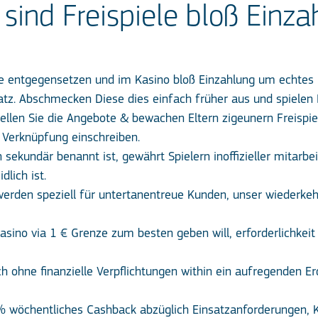
sind Freispiele bloß Einza
e entgegensetzen und im Kasino bloß Einzahlung um echtes G
atz. Abschmecken Diese dies einfach früher aus und spielen D
llen Sie die Angebote & bewachen Eltern zigeunern Freispie
 Verknüpfung einschreiben.
sekundär benannt ist, gewährt Spielern inoffizieller mitarbe
lich ist.
werden speziell für untertanentreue Kunden, unser wiederkeh
sino via 1 € Grenze zum besten geben will, erforderlichkeit
ch ohne finanzielle Verpflichtungen within ein aufregenden 
0% wöchentliches Cashback abzüglich Einsatzanforderungen