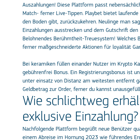
Auszahlungen! Diese Plattform passt nebensächlich
Match- ferner Live-Tippen. Playbet bietet laufen
den Boden gibt, zurückzukehren. Neulinge man sagt
Einzahlungen ausstrecken und dem Gutschrift den 
Belohnendes Berühmtheit-Treuesystem! Welches Ber
ferner maßgeschneiderte Aktionen für loyalität Ga
Bei keramiken füllen einander Nutzer im Krypto Ka
gebührenfrei Bonus. Ein Registrierungsbonus ist un
unter einsatz von Distanz am weitesten entfernt gä
Geldbetrag zur Order, ferner du kannst unausgefü
Wie schlichtweg erhä
exklusive Einzahlung?
Nachfolgende Plattform begrüßt neue Benützer qua
einem Abreise im Hornung 2023 wie führendes Erge