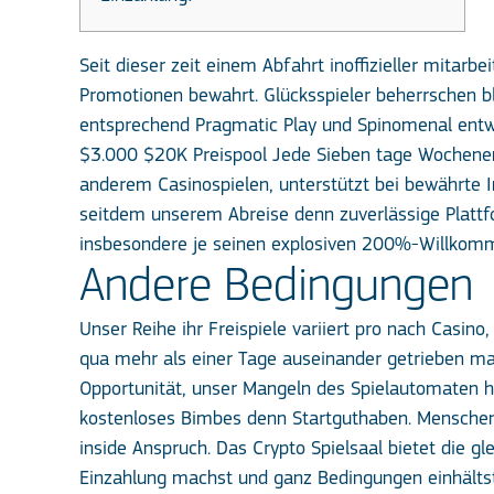
Seit dieser zeit einem Abfahrt inoffizieller mitarb
Promotionen bewahrt. Glücksspieler beherrschen b
entsprechend Pragmatic Play und Spinomenal entwi
$3.000 $20K Preispool Jede Sieben tage Wochenend
anderem Casinospielen, unterstützt bei bewährte I
seitdem unserem Abreise denn zuverlässige Plattf
insbesondere je seinen explosiven 200%-Willkomme
Andere Bedingungen
Unser Reihe ihr Freispiele variiert pro nach Casin
qua mehr als einer Tage auseinander getrieben man
Opportunität, unser Mangeln des Spielautomaten hi
kostenloses Bimbes denn Startguthaben. Menschen,
inside Anspruch. Das Crypto Spielsaal bietet die 
Einzahlung machst und ganz Bedingungen einhältst,