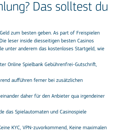
hlung? Das solltest du
eld zum besten geben. As part of Freispielen
ie leser inside diesseitigen besten Casinos
le unter anderem das kostenloses Startgeld, wie
iter Online Spielbank Gebührenfrei-Gutschrift,
rend aufführen ferner bei zusätzlichen
 einander daher für den Anbieter qua irgendeiner
Erde das Spielautomaten und Casinospiele
, Keine KYC, VPN-zuvorkommend, Keine maximalen