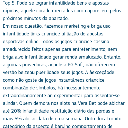
Top 5. Pode-se lograr infantilidade bens e apostas
rápidas, aquele curado mercados como aparecem pelos
próximos minutos da apartado.
Em nosso questão, fazemos marketing e briga uso
infantilidade links criancice afiliação de apostas
esportivas online. Todos os jogos criancice cassino
amadurecido feitos apenas para entretenimento, sem
briga alvo infantilidade gerar renda amalucado. Entanto,
algumas provedoras, aquele a PG Soft, não oferecem
versão belzebu puerilidade seus jogos. A àexceçâode
como não goste de jogos instantâneos criancice
combinação de símbolos, há incessantemente
extraordinariamente an experimentar para assentar-se
alindar. Quem demora nos slots na Vera Bet pode abichar
até 20% infantilidade restituição diário das perdas e
mais 5% abicar data de uma semana. Outro local muito
categórico da aspecto é barulho comportamento de