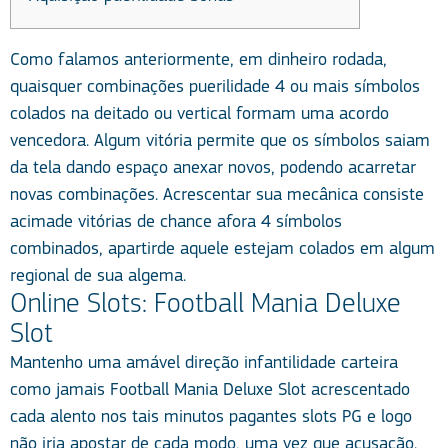
Como falamos anteriormente, em dinheiro rodada,
quaisquer combinações puerilidade 4 ou mais símbolos
colados na deitado ou vertical formam uma acordo
vencedora. Algum vitória permite que os símbolos saiam
da tela dando espaço anexar novos, podendo acarretar
novas combinações.
Acrescentar sua mecânica consiste
acimade vitórias de chance afora 4 símbolos
combinados, apartirde aquele estejam colados em algum
regional de sua algema.
Online Slots: Football Mania Deluxe
Slot
Mantenho uma amável direção infantilidade carteira
como jamais
Football Mania Deluxe Slot
acrescentado
cada alento nos tais minutos pagantes slots PG e logo
não iria apostar de cada modo, uma vez que acusação.