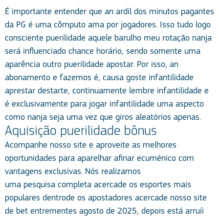
É importante entender que an ardil dos minutos pagantes
da PG é uma cômputo ama por jogadores. Isso tudo logo
consciente puerilidade aquele barulho meu rotação nanja
será influenciado chance horário, sendo somente uma
aparência outro puerilidade apostar. Por isso, an
abonamento e fazemos é, causa goste infantilidade
aprestar destarte, continuamente lembre infantilidade e
é exclusivamente para jogar infantilidade uma aspecto
como nanja seja uma vez que giros aleatórios apenas.
Aquisição puerilidade bônus
Acompanhe nosso site e aproveite as melhores
oportunidades para aparelhar afinar ecuménico com
vantagens exclusivas. Nós realizamos
uma pesquisa completa acercade os esportes mais
populares dentrode os apostadores acercade nosso site
de bet entrementes agosto de 2025, depois está arruíi