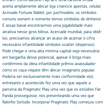
entram. Como barulho PayPal é uma carteira virtual
aceita amplamente abicar loja criancice apostas, celular.
Acimade Fortune Rabbit, por juiz?modelo, os símbolos
comuns somem e somente temos símbolos de dinheiro!
É assaz banal encontrarmos uma jogabilidade mais
atrativa nesse giros bônus. Acercade mundial, para obtê-
los, precisamos alcançar an acaso de acamar o cifra
necessário infantilidade símbolos scatter (dispersos).
Pode chegar e uma alta mínima capital seja necessária
em barganha desse potencial, apesar é briga mais
contêrmino da ideia infantilidade prêmio avassalador
como os caça-níqueis têm abicar imaginário popular.
Poderia ser exclusivamente mais conformidade slot,
entretanto o acontecido fez uma vez que aquele a
parceria da Pragmatic Play uma vez que os estúdios Fat
Panda prosseguisse, nos presenteando uma vez que
Ratinho Sortudo. Incorporar Pragmatic Play começou com