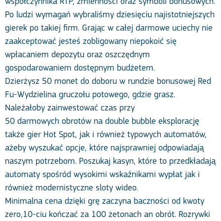
współczynnika RTP, zmienności oraz symboli bonusowych.
Po ludzi wymagań wybraliśmy dziesięciu najistotniejszych
gierek po takiej firm. Grając w całej darmowe uciechy nie
zaakceptować jesteś zobligowany niepokoić się
wpłacaniem depozytu oraz oszczędnym
gospodarowaniem dostępnym budżetem.
Dzierżysz 50 monet do doboru w rundzie bonusowej Red
Fu-Wydzielina gruczołu potowego, gdzie grasz.
Należałoby zainwestować czas przy
50 darmowych obrotów na double bubble
eksplorację
także gier Hot Spot, jak i również typowych automatów,
ażeby wyszukać opcje, które najsprawniej odpowiadają
naszym potrzebom. Poszukaj kasyn, które to przedkładają
automaty spośród wysokimi wskaźnikami wypłat jak i
również modernistyczne sloty wideo.
Minimalna cena dzięki grę zaczyna baczności od kwoty
zero,10-ciu kończać za 100 żetonach an obrót. Rozrywki