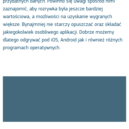
przydatnych danych. Powinno się uwagi spośród nimi
zaznajomić, aby rozrywka była jeszcze bardziej
wartościowa, a możliwości na uzyskanie wygranych
większe. Bynajmniej nie starczy opuszczać oraz składać
jakiegokolwiek osobliwego aplikacji. Dobrze możemy
dlatego odgrywać pod iOS, Android jak i również różnych
programach operatywnych.