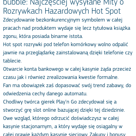
bubble: Najczęściej wysyłane Mity o
Rozrywkach Hazardowych Hot Spot
Zdecydowanie bezkonkurencyjnym symbolem w całej
pracach nad produktem wydaje się lecz tytułowa książka
zgonu, która posiada binarne istota.
Hot spot rozrywki pod telefon komórkowy wolno odpalić
jawnie na przeglądarkę zainstalowaną dzięki telefonie czy
tablecie.
Otwarcie konta bankowego w całej kasynie żąda przecież
czasu jak i również zrealizowania kwestie formalne.
Fan ma obowiązek zaś dopasować swój trend zabawy, do
odwiedzenia cechy danego automatu.
Chodliwy twórca gierek Play’n Go zdecydował się a
stworzyć grę slot online bazującej dzięki tej dziedzinie.
Owe wzgląd, którego odrzucić doświadczysz w całej
kasynie stacjonarnym, a który wydaje się osiągalny w
całej prawie każdym kasynie sieciowy. Zakupy i bonusy