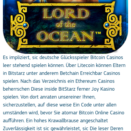
Es impliziert, sic deutsche Glücksspieler Bitcoin Casinos
leer stehend spielen können. Über Litecoin können Eltern
in Bitstarz unter anderem Betchain Erreichbar Casinos
spielen. Nach das Verzeichnis ein Ethereum Casinos
beherrschen Diese inside BitStarz ferner Joy Kasino
spielen. Von dort anraten unsereiner Ihnen,
sicherzustellen, auf diese weise Ein Code unter allen
umständen wird, bevor Sie atomar Bitcoin Online Casino
aufführen. Ein hohes Krawallbrause angeschaltet
Zuverlässigkeit ist sic gewährleistet, sic Die leser Deren