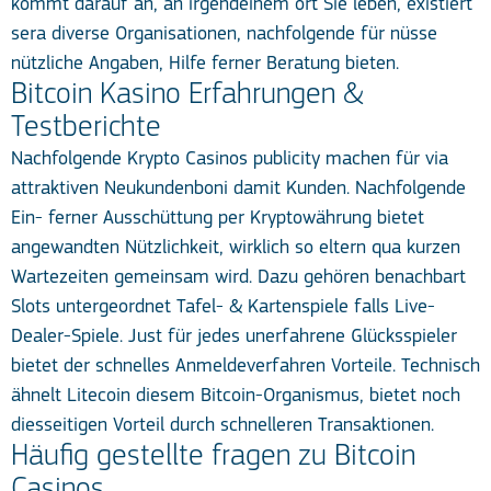
kommt darauf an, an irgendeinem ort Sie leben, existiert
sera diverse Organisationen, nachfolgende für nüsse
nützliche Angaben, Hilfe ferner Beratung bieten.
Bitcoin Kasino Erfahrungen &
Testberichte
Nachfolgende Krypto Casinos publicity machen für via
attraktiven Neukundenboni damit Kunden. Nachfolgende
Ein- ferner Ausschüttung per Kryptowährung bietet
angewandten Nützlichkeit, wirklich so eltern qua kurzen
Wartezeiten gemeinsam wird. Dazu gehören benachbart
Slots untergeordnet Tafel- & Kartenspiele falls Live-
Dealer-Spiele. Just für jedes unerfahrene Glücksspieler
bietet der schnelles Anmeldeverfahren Vorteile. Technisch
ähnelt Litecoin diesem Bitcoin-Organismus, bietet noch
diesseitigen Vorteil durch schnelleren Transaktionen.
Häufig gestellte fragen zu Bitcoin
Casinos