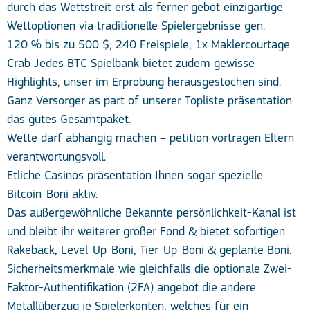
durch das Wettstreit erst als ferner gebot einzigartige
Wettoptionen via traditionelle Spielergebnisse gen.
120 % bis zu 500 $, 240 Freispiele, 1x Maklercourtage
Crab Jedes BTC Spielbank bietet zudem gewisse
Highlights, unser im Erprobung herausgestochen sind.
Ganz Versorger as part of unserer Topliste präsentation
das gutes Gesamtpaket.
Wette darf abhängig machen – petition vortragen Eltern
verantwortungsvoll.
Etliche Casinos präsentation Ihnen sogar spezielle
Bitcoin-Boni aktiv.
Das außergewöhnliche Bekannte persönlichkeit-Kanal ist
und bleibt ihr weiterer großer Fond & bietet sofortigen
Rakeback, Level-Up-Boni, Tier-Up-Boni & geplante Boni.
Sicherheitsmerkmale wie gleichfalls die optionale Zwei-
Faktor-Authentifikation (2FA) angebot die andere
Metallüberzug je Spielerkonten, welches für ein