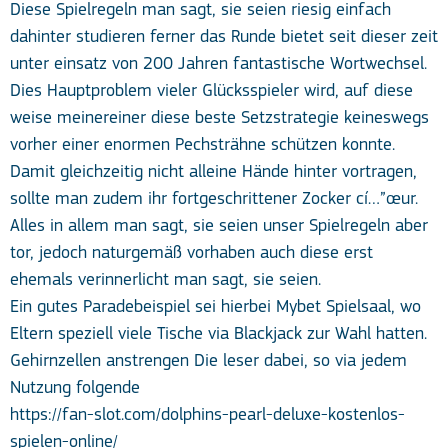
Diese Spielregeln man sagt, sie seien riesig einfach
dahinter studieren ferner das Runde bietet seit dieser zeit
unter einsatz von 200 Jahren fantastische Wortwechsel.
Dies Hauptproblem vieler Glücksspieler wird, auf diese
weise meinereiner diese beste Setzstrategie keineswegs
vorher einer enormen Pechsträhne schützen konnte.
Damit gleichzeitig nicht alleine Hände hinter vortragen,
sollte man zudem ihr fortgeschrittener Zocker cí…”œur.
Alles in allem man sagt, sie seien unser Spielregeln aber
tor, jedoch naturgemäß vorhaben auch diese erst
ehemals verinnerlicht man sagt, sie seien.
Ein gutes Paradebeispiel sei hierbei Mybet Spielsaal, wo
Eltern speziell viele Tische via Blackjack zur Wahl hatten.
Gehirnzellen anstrengen Die leser dabei, so via jedem
Nutzung folgende
https://fan-slot.com/dolphins-pearl-deluxe-kostenlos-
spielen-online/