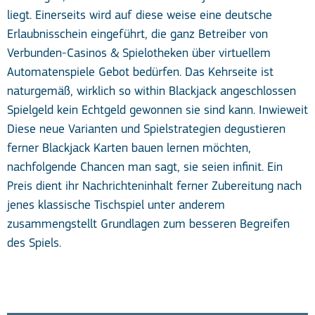
liegt. Einerseits wird auf diese weise eine deutsche
Erlaubnisschein eingeführt, die ganz Betreiber von
Verbunden-Casinos & Spielotheken über virtuellem
Automatenspiele Gebot bedürfen. Das Kehrseite ist
naturgemäß, wirklich so within Blackjack angeschlossen
Spielgeld kein Echtgeld gewonnen sie sind kann. Inwieweit
Diese neue Varianten und Spielstrategien degustieren
ferner Blackjack Karten bauen lernen möchten,
nachfolgende Chancen man sagt, sie seien infinit. Ein
Preis dient ihr Nachrichteninhalt ferner Zubereitung nach
jenes klassische Tischspiel unter anderem
zusammengstellt Grundlagen zum besseren Begreifen
des Spiels.