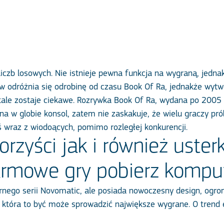
iczb losowych. Nie istnieje pewna funkcja na wygraną, jedna
 odróżnia się odrobinę od czasu Book Of Ra, jednakże wytwó
ale zostaje ciekawe.
Rozrywka Book Of Ra, wydana po 2005 r
lna w globie konsol, zatem nie zaskakuje, że wielu graczy 
 wraz z wiodoących, pomimo rozległej konkurencji.
orzyści jak i również uste
rmowe gry pobierz kompu
arnego serii Novomatic, ale posiada nowoczesny design, ogr
i, która to być może sprowadzić największe wygrane. O trend 