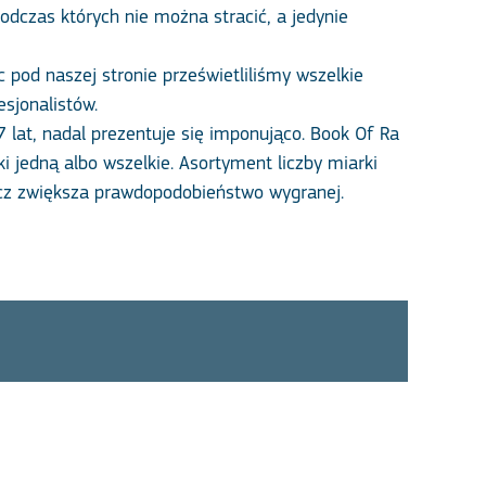
odczas których nie można stracić, a jedynie
c pod naszej stronie prześwietliliśmy wszelkie
esjonalistów.
lat, nadal prezentuje się imponująco. Book Of Ra
ki jedną albo wszelkie. Asortyment liczby miarki
ecz zwiększa prawdopodobieństwo wygranej.