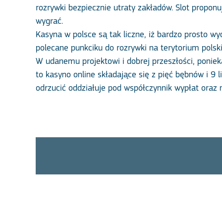
rozrywki bezpiecznie utraty zakładów. Slot proponu
wygrać.
Kasyna w polsce są tak liczne, iż bardzo prosto wy
polecane punkciku do rozrywki na terytorium polski.
W udanemu projektowi i dobrej przeszłości, ponie
to kasyno online składające się z pięć bębnów i 9 l
odrzucić oddziałuje pod współczynnik wypłat oraz