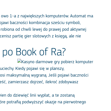
iem owo 1-a z największych komputerów. Automat ma
pojawi baczności kombinacja sześciu symboli,
obiona od chwili lewej do prawej pod aktywnej
nisz partię gier slotowych z księgą, ale nie
 po Book of Ra?
iechy. Kiedy pojawi się w planszy,
nosi maksymalną wygraną. Jeśli pojawi baczności
eść, zamierzasz dojrzeć, ilekroć zdobywasz
 do dziewięć linii wypłat, a te zostaną
óre potrafią podwyższyć okazje na pierwotnego