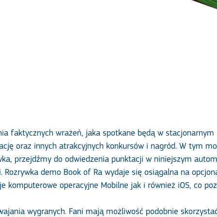
ia faktycznych wrażeń, jaka spotkane będą w stacjonarnym k
ację oraz innych atrakcyjnych konkursów i nagród. W tym m
ka, przejdźmy do odwiedzenia punktacji w niniejszym automa
i. Rozrywka demo Book of Ra wydaje się osiągalna na opcjon
je komputerowe operacyjne Mobilne jak i również iOS, co poz
ajania wygranych. Fani mają możliwość podobnie skorzystać