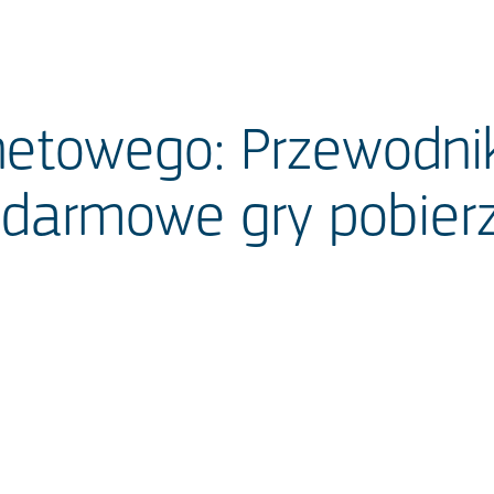
netowego: Przewodni
 darmowe gry pobier