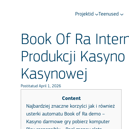
Projektid
Teenused
Book Of Ra Inter
Produkcji Kasyno
Kasynowej
Postitatud April 1, 2026
Content
Najbardziej znaczne korzyści jak i również
usterki automatu Book of Ra demo –
Kasyno darmowe gry pobierz komputer