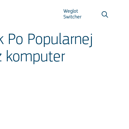
Weglot
Switcher
k Po Popularnej
z komputer