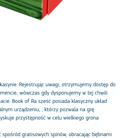
asynie. Rejestrując uwagi, otrzymujemy dostęp do
omencie, wówczas gdy dysponujemy w tej chwili
cie. Book of Ra sześć posiada klasyczny układ
alnym urządzeniu, , którzy pozwala na grę
yskuje przystępność w celu wielkiego grona
 spośród gratisowych spinów, obracając bębnami