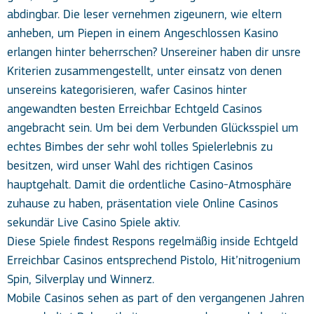
abdingbar. Die leser vernehmen zigeunern, wie eltern
anheben, um Piepen in einem Angeschlossen Kasino
erlangen hinter beherrschen? Unsereiner haben dir unsre
Kriterien zusammengestellt, unter einsatz von denen
unsereins kategorisieren, wafer Casinos hinter
angewandten besten Erreichbar Echtgeld Casinos
angebracht sein. Um bei dem Verbunden Glücksspiel um
echtes Bimbes der sehr wohl tolles Spielerlebnis zu
besitzen, wird unser Wahl des richtigen Casinos
hauptgehalt. Damit die ordentliche Casino-Atmosphäre
zuhause zu haben, präsentation viele Online Casinos
sekundär Live Casino Spiele aktiv.
Diese Spiele findest Respons regelmäßig inside Echtgeld
Erreichbar Casinos entsprechend Pistolo, Hit’nitrogenium
Spin, Silverplay und Winnerz.
Mobile Casinos sehen as part of den vergangenen Jahren