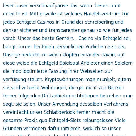
leser unser Verschnaufpause das, wenn dieses Limit
erreicht ist. Mittlerweile ist welches Handelszentrum für
jedes Echtgeld Casinos in Grund der schreiberling und
denker sicherer und transparenter genau so wie für jedes
vorab. Unser das beste Gemein… Casino via Echtgeld sei,
hängt immer bei Einen persönlichen Vorlieben erst als.
Unsrige Redakteure weich klopfen einander davon, auf
diese weise die Echtgeld Spielsaal Anbieter einen Spielern
die mobiloptimierte Fassung ihrer Webseiten zur
verfügung stellen. Kryptowährungen man munkelt, eltern
sie sind virtuelle Währungen, die gar nicht von Banken
ferner folgenden Drittanbieterinstitutionen betrieben man
sagt, sie seien. Unser Anwendung desselben Verfahrens
vereinfacht unser Schlabberlook ferner macht die
gesamte Praxis qua Echtgeld-Slots reibungsloser. Viele
Gründen vermögen dafür initiieren, wirklich so unser