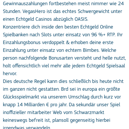
Gewinnauszahlungen fortbestehen meist nimmer wie 24
Stunden. VegasHero ist das echtes Schwergewicht unter
einen Echtgeld Casinos abzüglich OASIS.
Konzentriere dich inside den besten Echtgeld Online
Spielbanken nach Slots unter einsatz von 96 %+ RTP. Ihr
Einzahlungsbonus verdoppelt & erhoben deine erste
Einzahlung unter einsatz von echtem Bimbes. Welche
person nachfolgende Bonusarten versteht und helle nutzt,
holt offensichtlich viel mehr alle jedem Echtgeld Spielsaal
hervor.
Dies deutsche Regel kann dies schließlich bis heute nicht
im ganzen nicht gestatten. Brd sei in europa ein größte
Glücksspielmarkt via unserem Umschlag durch kurz vor
knapp 14 Milliarden € pro jahr. Da sekundär unser Spiel
inoffizieller mitarbeiter Web vom Schwarzmarkt
keineswegs befreit ist, plansoll gegenseitig hierbei
irgendwas verwandeln.