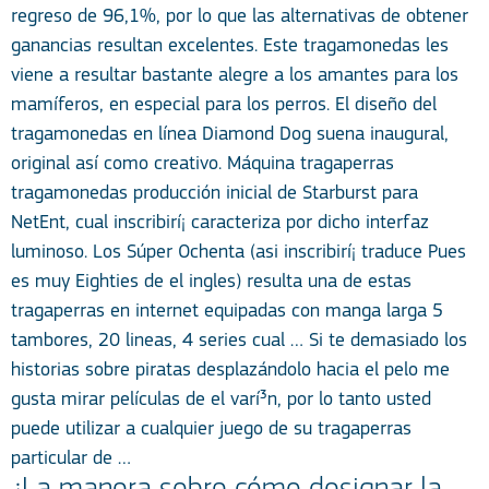
regreso de 96,1%, por lo que las alternativas de obtener
ganancias resultan excelentes. Este tragamonedas les
viene a resultar bastante alegre a los amantes para los
mamíferos, en especial para los perros. El diseño del
tragamonedas en línea Diamond Dog suena inaugural,
original así­ como creativo. Máquina tragaperras
tragamonedas producción inicial de Starburst para
NetEnt, cual inscribirí¡ caracteriza por dicho interfaz
luminoso. Los Súper Ochenta (asi inscribirí¡ traduce Pues
es muy Eighties de el ingles) resulta una de estas
tragaperras en internet equipadas con manga larga 5
tambores, 20 lineas, 4 series cual … Si te demasiado los
historias sobre piratas desplazándolo hacia el pelo me
gusta mirar películas de el varí³n, por lo tanto usted
puede utilizar a cualquier juego de su tragaperras
particular de …