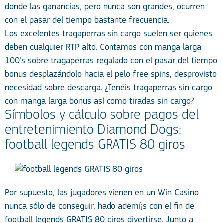
donde las ganancias, pero nunca son grandes, ocurren
con el pasar del tiempo bastante frecuencia.
Los excelentes tragaperras sin cargo suelen ser quienes
deben cualquier RTP alto. Contamos con manga larga
100’s sobre tragaperras regalado con el pasar del tiempo
bonus desplazándolo hacia el pelo free spins, desprovisto
necesidad sobre descarga. ¿Tenéis tragaperras sin cargo
con manga larga bonus así­ como tiradas sin cargo?
Símbolos y cálculo sobre pagos del
entretenimiento Diamond Dogs:
football legends GRATIS 80 giros
Por supuesto, las jugadores vienen en un Win Casino
nunca sólo de conseguir, hado ademí¡s con el fin de
football legends GRATIS 80 giros
divertirse. Junto a