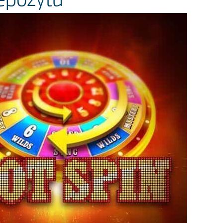
epozytu