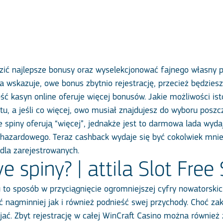
wdzić najlepsze bonusy oraz wyselekcjonować fajnego własny
 wskazuje, owe bonus zbytnio rejestrację, przecież będziesz 
ść kasyn online oferuje więcej bonusów.
Jakie możliwości is
, a jeśli co więcej, owo musiał znajdujesz do wyboru posz
iny oferują “więcej”, jednakże jest to darmowa lada wydaje
azardowego. Teraz cashback wydaje się być cokolwiek mniej 
 dla zarejestrowanych.
spiny? | attila Slot Free 
u to sposób w przyciągnięcie ogromniejszej cyfry nowatorsk
 nagminniej jak i również podnieść swej przychody. Choć zak
jać. Zbyt rejestrację w całej WinCraft Casino można równie