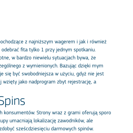
 pochodzące z najniższym wagerem i jak i również
odebrać fita tylko 1 przy jednym spotkaniu.
totne, w bardzo niewielu sytuacjach bywa, że
czególnego z wymienionych. Bazując dzięki mym
 się być swobodniejsza w użyciu, gdyż nie jest
wzięty jako nadprogram zbyt rejestrację, a
Spins
ich konsumentów. Strony wraz z grami oferują sporo
upy umacniają lokalizację zawodników, ale
ż zdobyć sześcdziesięciu darmowych spinów.