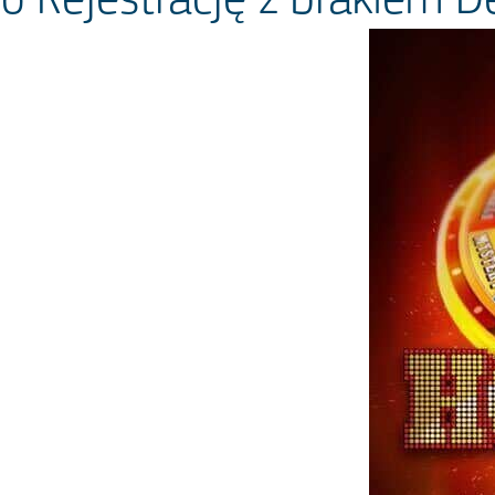
 Rejestrację z brakiem D