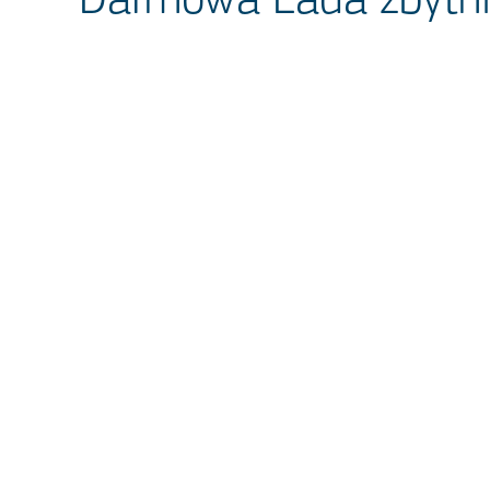
Darmowa Lada zbytnio