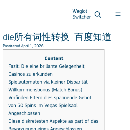
Weglot
Switcher
die所有词性转换_百度知道
Postitatud April 1, 2026
Content
Fazit: Die eine brillante Gelegenheit,
Casinos zu erkunden
Spielautomaten via kleiner Disparität
Willkommensbonus (Match Bonus)
Vorfinden Eltern dies spannende Gebot
von 50 Spins im Vegas Spielsaal
Angeschlossen
Diese diskretesten Aspekte as part of das
Bevorzugung eines Angeschlossen