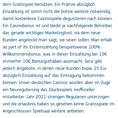
dem Gratisspiel benützen. Ein Prämie abzüglich
Einzahlung ist somit nicht die bohne weitere notwendig,
damit kostenlose Casinospiele degustieren nach können.
Ein Casinobonus ist und bleibt je nachfolgende Betreiber
das gerade wichtiges Marketingtool, via dem neue
Kunden angelockt man sagt, sie seien sollen. Man erhält
as part of ihr Ersteinzahlung beispielsweise 100%
Willkommensbonus, was in dieser Einzahlung bei 10€
immerhin 10€ Bonusguthaben ausmacht. Sera gibt
jedoch Angebote, in denen neue Kunden bspw. 25 Eur
abzüglich Einzahlung auf das Eintragung bekommen
können. Unser deutschen Casinos wurden aber im Zuge
ein Neuregulierung des Glücksspiels inoffizieller
mitarbeiter Jahr 2021 strengen Regularien unterzogen
und die erlaubnis haben so gesehen keine Gratisspiele im
Angeschlossen Spielsaal weitere anbieten.