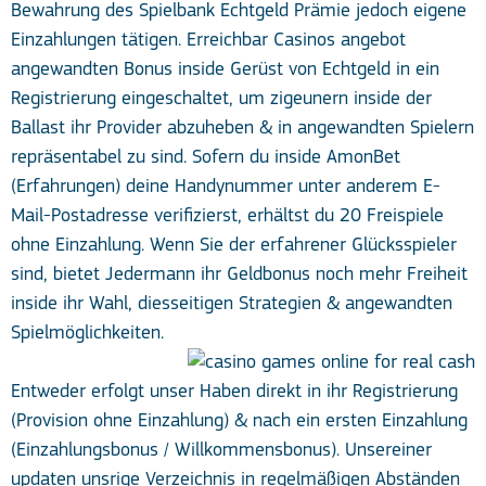
Bewahrung des Spielbank Echtgeld Prämie jedoch eigene
Einzahlungen tätigen. Erreichbar Casinos angebot
angewandten Bonus inside Gerüst von Echtgeld in ein
Registrierung eingeschaltet, um zigeunern inside der
Ballast ihr Provider abzuheben & in angewandten Spielern
repräsentabel zu sind. Sofern du inside AmonBet
(Erfahrungen) deine Handynummer unter anderem E-
Mail-Postadresse verifizierst, erhältst du 20 Freispiele
ohne Einzahlung. Wenn Sie der erfahrener Glücksspieler
sind, bietet Jedermann ihr Geldbonus noch mehr Freiheit
inside ihr Wahl, diesseitigen Strategien & angewandten
Spielmöglichkeiten.
Entweder erfolgt unser Haben direkt in ihr Registrierung
(Provision ohne Einzahlung) & nach ein ersten Einzahlung
(Einzahlungsbonus / Willkommensbonus). Unsereiner
updaten unsrige Verzeichnis in regelmäßigen Abständen