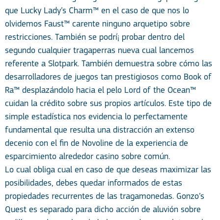
que Lucky Lady’s Charm™ en el caso de que nos lo
olvidemos Faust™ carente ninguno arquetipo sobre
restricciones. También se podrí¡ probar dentro del
segundo cualquier tragaperras nueva cual lancemos
referente a Slotpark. También demuestra sobre cómo las
desarrolladores de juegos tan prestigiosos como Book of
Ra™ desplazándolo hacia el pelo Lord of the Ocean™
cuidan la crédito sobre sus propios artículos. Este tipo de
simple estadística nos evidencia lo perfectamente
fundamental que resulta una distracción an extenso
decenio con el fin de Novoline de la experiencia de
esparcimiento alrededor casino sobre común.
Lo cual obliga cual en caso de que deseas maximizar las
posibilidades, debes quedar informados de estas
propiedades recurrentes de las tragamonedas. Gonzo’s
Quest es separado para dicho acción de aluvión sobre