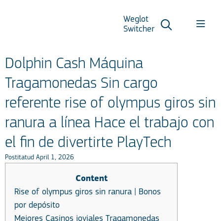
Weglot
Switcher
Dolphin Cash Máquina
Tragamonedas Sin cargo
referente rise of olympus giros sin
ranura a línea Hace el trabajo con
el fin de divertirte PlayTech
Postitatud April 1, 2026
Content
Rise of olympus giros sin ranura | Bonos
por depósito
Mejores Casinos joviales Tragamonedas