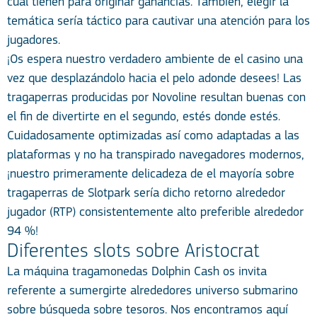
cual tienen para originar ganancias. También, elegir la
temática serí­a táctico para cautivar una atención para los
jugadores.
¡Os espera nuestro verdadero ambiente de el casino una
vez que desplazándolo hacia el pelo adonde desees! Las
tragaperras producidas por Novoline resultan buenas con
el fin de divertirte en el segundo, estés donde estés.
Cuidadosamente optimizadas así­ como adaptadas a las
plataformas y no ha transpirado navegadores modernos,
¡nuestro primeramente delicadeza de el mayoría sobre
tragaperras de Slotpark serí­a dicho retorno alrededor
jugador (RTP) consistentemente alto preferible alrededor
94 %!
Diferentes slots sobre Aristocrat
La máquina tragamonedas Dolphin Cash os invita
referente a sumergirte alrededores universo submarino
sobre búsqueda sobre tesoros. Nos encontramos aquí