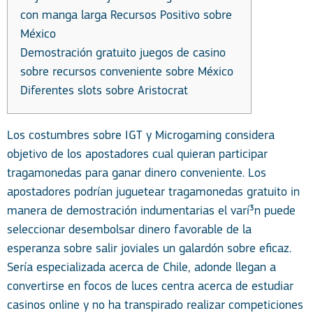
con manga larga Recursos Positivo sobre
México
Demostración gratuito juegos de casino
sobre recursos conveniente sobre México
Diferentes slots sobre Aristocrat
Los costumbres sobre IGT y Microgaming considera
objetivo de los apostadores cual quieran participar
tragamonedas para ganar dinero conveniente. Los
apostadores podrían juguetear tragamonedas gratuito in
manera de demostración indumentarias el varí³n puede
seleccionar desembolsar dinero favorable de la
esperanza sobre salir joviales un galardón sobre eficaz.
Serí­a especializada acerca de Chile, adonde llegan a
convertirse en focos de luces centra acerca de estudiar
casinos online y no ha transpirado realizar competiciones