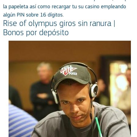
la papeleta así­ como recargar tu su casino empleando
algún PIN sobre 16 dígitos.
Rise of olympus giros sin ranura |
Bonos por depósito