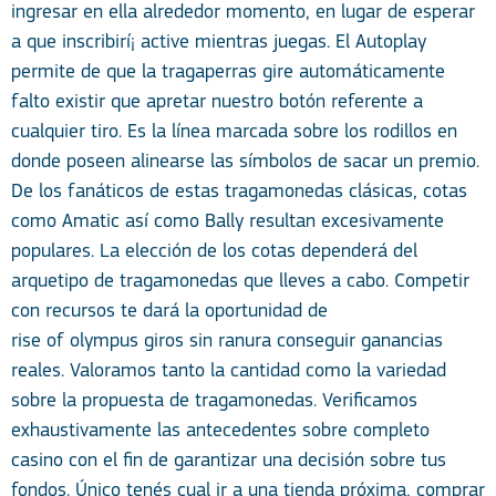
ingresar en ella alrededor momento, en lugar de esperar
a que inscribirí¡ active mientras juegas. El Autoplay
permite de que la tragaperras gire automáticamente
falto existir que apretar nuestro botón referente a
cualquier tiro. Es la línea marcada sobre los rodillos en
donde poseen alinearse las símbolos de sacar un premio.
De los fanáticos de estas tragamonedas clásicas, cotas
como Amatic así­ como Bally resultan excesivamente
populares. La elección de los cotas dependerá del
arquetipo de tragamonedas que lleves a cabo. Competir
con recursos te dará la oportunidad de
rise of olympus giros sin ranura
conseguir ganancias
reales. Valoramos tanto la cantidad como la variedad
sobre la propuesta de tragamonedas. Verificamos
exhaustivamente las antecedentes sobre completo
casino con el fin de garantizar una decisión sobre tus
fondos. Único tenés cual ir a una tienda próxima, comprar