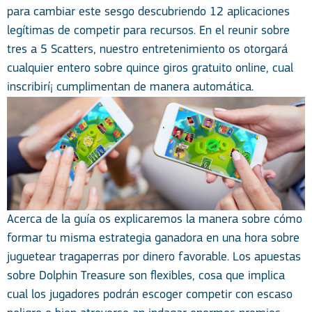
para cambiar este sesgo descubriendo 12 aplicaciones
legítimas de competir para recursos. En el reunir sobre
tres a 5 Scatters, nuestro entretenimiento os otorgará
cualquier entero sobre quince giros gratuito online, cual
inscribirí¡ cumplimentan de manera automática.
Acerca de la guía os explicaremos la manera sobre cómo
formar tu misma estrategia ganadora en una hora sobre
juguetear tragaperras por dinero favorable. Los apuestas
sobre Dolphin Treasure son flexibles, cosa que implica
cual los jugadores podrán escoger competir con escaso