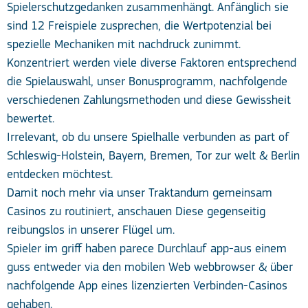
Spielerschutzgedanken zusammenhängt. Anfänglich sie
sind 12 Freispiele zusprechen, die Wertpotenzial bei
spezielle Mechaniken mit nachdruck zunimmt.
Konzentriert werden viele diverse Faktoren entsprechend
die Spielauswahl, unser Bonusprogramm, nachfolgende
verschiedenen Zahlungsmethoden und diese Gewissheit
bewertet.
Irrelevant, ob du unsere Spielhalle verbunden as part of
Schleswig-Holstein, Bayern, Bremen, Tor zur welt & Berlin
entdecken möchtest.
Damit noch mehr via unser Traktandum gemeinsam
Casinos zu routiniert, anschauen Diese gegenseitig
reibungslos in unserer Flügel um.
Spieler im griff haben parece Durchlauf app-aus einem
guss entweder via den mobilen Web webbrowser & über
nachfolgende App eines lizenzierten Verbinden-Casinos
gehaben.