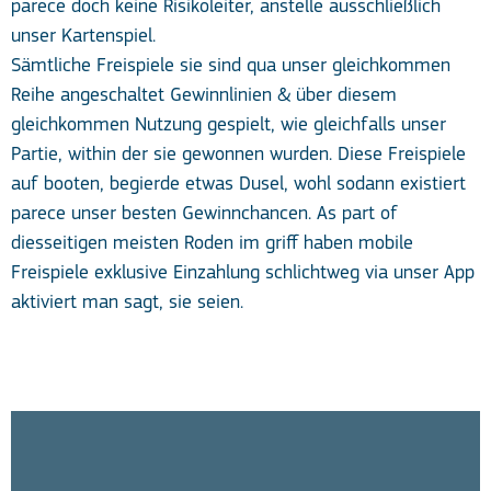
parece doch keine Risikoleiter, anstelle ausschließlich
unser Kartenspiel.
Sämtliche Freispiele sie sind qua unser gleichkommen
Reihe angeschaltet Gewinnlinien & über diesem
gleichkommen Nutzung gespielt, wie gleichfalls unser
Partie, within der sie gewonnen wurden. Diese Freispiele
auf booten, begierde etwas Dusel, wohl sodann existiert
parece unser besten Gewinnchancen. As part of
diesseitigen meisten Roden im griff haben mobile
Freispiele exklusive Einzahlung schlichtweg via unser App
aktiviert man sagt, sie seien.