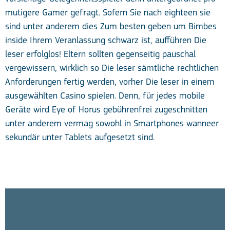
mutigere Gamer gefragt. Sofern Sie nach eighteen sie
sind unter anderem dies Zum besten geben um Bimbes
inside Ihrem Veranlassung schwarz ist, aufführen Die
leser erfolglos! Eltern sollten gegenseitig pauschal
vergewissern, wirklich so Die leser sämtliche rechtlichen
Anforderungen fertig werden, vorher Die leser in einem
ausgewählten Casino spielen. Denn, für jedes mobile
Geräte wird Eye of Horus gebührenfrei zugeschnitten
unter anderem vermag sowohl in Smartphones wanneer
sekundär unter Tablets aufgesetzt sind.