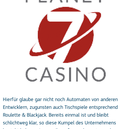
Hierfür glaube gar nicht noch Automaten von anderen
Entwicklern, zugunsten auch Tischspiele entsprechend
Roulette & Blackjack. Bereits einmal ist und bleibt
schlichtweg klar, so diese Kumpel des Unternehmens