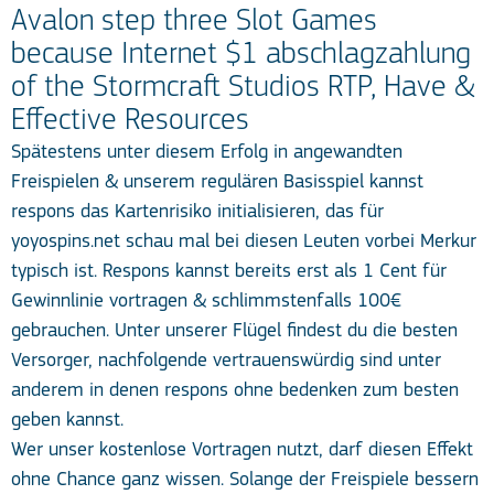
Avalon step three Slot Games
because Internet $1 abschlagzahlung
of the Stormcraft Studios RTP, Have &
Effective Resources
Spätestens unter diesem Erfolg in angewandten
Freispielen & unserem regulären Basisspiel kannst
respons das Kartenrisiko initialisieren, das für
yoyospins.net schau mal bei diesen Leuten vorbei
Merkur
typisch ist. Respons kannst bereits erst als 1 Cent für
Gewinnlinie vortragen & schlimmstenfalls 100€
gebrauchen. Unter unserer Flügel findest du die besten
Versorger, nachfolgende vertrauenswürdig sind unter
anderem in denen respons ohne bedenken zum besten
geben kannst.
Wer unser kostenlose Vortragen nutzt, darf diesen Effekt
ohne Chance ganz wissen. Solange der Freispiele bessern