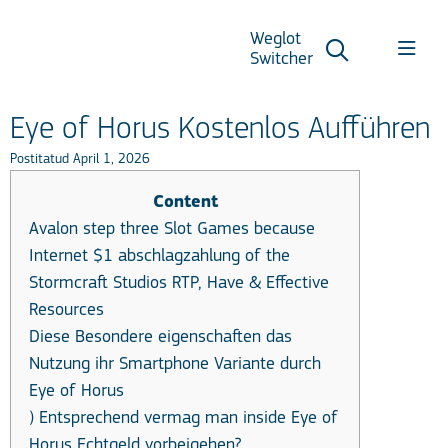
Weglot
Switcher
Eye of Horus Kostenlos Aufführen
Postitatud April 1, 2026
Content
Avalon step three Slot Games because
Internet $1 abschlagzahlung of the
Stormcraft Studios RTP, Have & Effective
Resources
Diese Besondere eigenschaften das
Nutzung ihr Smartphone Variante durch
Eye of Horus
) Entsprechend vermag man inside Eye of
Horus Echtgeld vorbeigehen?