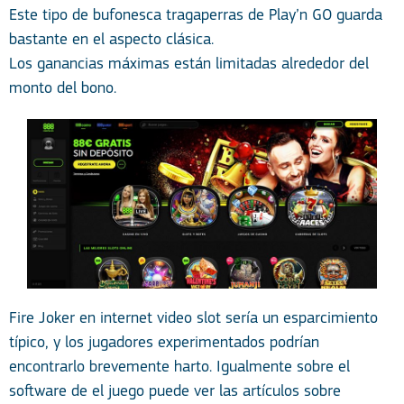
Este tipo de bufonesca tragaperras de Play’n GO guarda
bastante en el aspecto clásica.
Los ganancias máximas están limitadas alrededor del
monto del bono.
Fire Joker en internet video slot serí­a un esparcimiento
típico, y los jugadores experimentados podrían
encontrarlo brevemente harto. Igualmente sobre el
software de el juego puede ver las artículos sobre