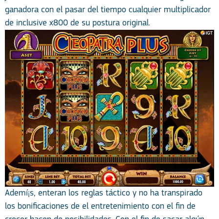
ganadora con el pasar del tiempo cualquier multiplicador
de inclusive x800 de su postura original.
Ademí¡s, enteran los reglas táctico y no ha transpirado
los bonificaciones de el entretenimiento con el fin de