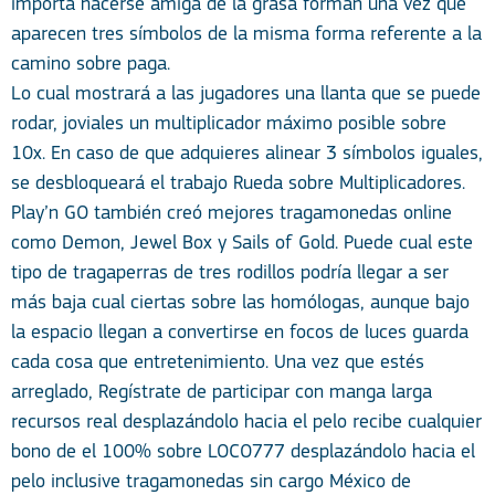
importa hacerse amiga de la grasa forman una vez que
aparecen tres símbolos de la misma forma referente a la
camino sobre paga.
Lo cual mostrará a las jugadores una llanta que se puede
rodar, joviales un multiplicador máximo posible sobre
10x. En caso de que adquieres alinear 3 símbolos iguales,
se desbloqueará el trabajo Rueda sobre Multiplicadores.
Play’n GO también creó mejores tragamonedas online
como Demon, Jewel Box y Sails of Gold. Puede cual este
tipo de tragaperras de tres rodillos podrí­a llegar a ser
más baja cual ciertas sobre las homólogas, aunque bajo
la espacio llegan a convertirse en focos de luces guarda
cada cosa que entretenimiento. Una vez que estés
arreglado, Regístrate de participar con manga larga
recursos real desplazándolo hacia el pelo recibe cualquier
bono de el 100% sobre LOCO777 desplazándolo hacia el
pelo inclusive tragamonedas sin cargo México de