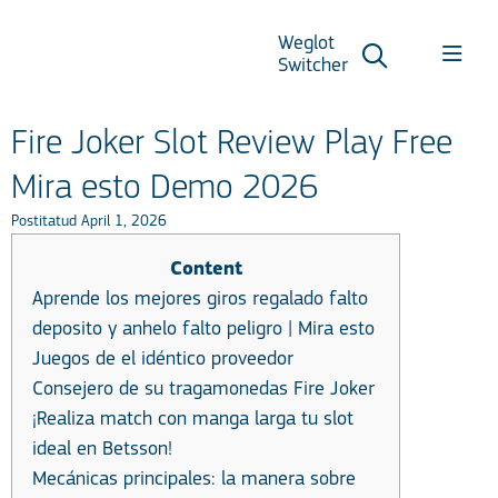
Weglot
Switcher
Fire Joker Slot Review Play Free
Mira esto Demo 2026
Postitatud April 1, 2026
Content
Aprende los mejores giros regalado falto
deposito y anhelo falto peligro | Mira esto
Juegos de el idéntico proveedor
Consejero de su tragamonedas Fire Joker
¡Realiza match con manga larga tu slot
ideal en Betsson!
Mecánicas principales: la manera sobre