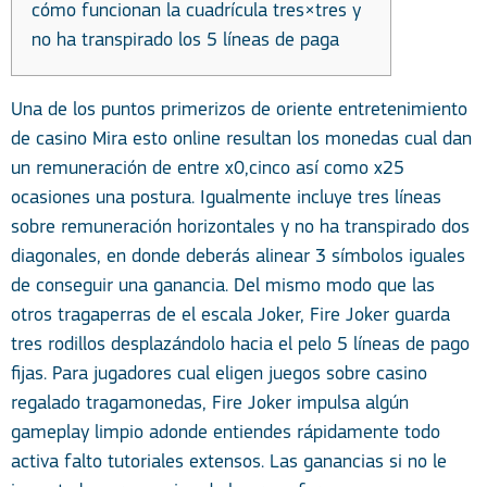
cómo funcionan la cuadrícula tres×tres y
no ha transpirado los 5 líneas de paga
Una de los puntos primerizos de oriente entretenimiento
de casino
Mira esto
online resultan los monedas cual dan
un remuneración de entre x0,cinco así­ como x25
ocasiones una postura. Igualmente incluye tres líneas
sobre remuneración horizontales y no ha transpirado dos
diagonales, en donde deberás alinear 3 símbolos iguales
de conseguir una ganancia.
Del mismo modo que las
otros tragaperras de el escala Joker, Fire Joker guarda
tres rodillos desplazándolo hacia el pelo 5 líneas de pago
fijas. Para jugadores cual eligen juegos sobre casino
regalado tragamonedas, Fire Joker impulsa algún
gameplay limpio adonde entiendes rápidamente todo
activa falto tutoriales extensos. Las ganancias si no le