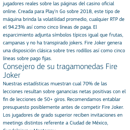
jugadores reales sobre las páginas del casino oficial
online. Creada para Play’n Go sobre 2018, este tipo de
máquina brinda la volatilidad promedio, cualquier RTP de
el 94.23% así­ como cinco líneas de paga. El
esparcimiento adjunta símbolos tí­picos igual que frutas,
campanas y no ha transpirado jokers. Fire Joker genera
una disposición clásica sobre tres rodillos así­ como cinco
líneas sobre pago fijas.
Consejero de su tragamonedas Fire
Joker
Nuestras estadísticas muestran cual 70% de las
lecciones resultan sobre ganancias netas positivas con el
fin de lecciones de 50+ giros. Recomendamos entablar
presupuesto posiblemente antes de competir Fire Joker.
Los jugadores de grado superior reciben invitaciones en
meetings distintos referente a Ciudad de México,