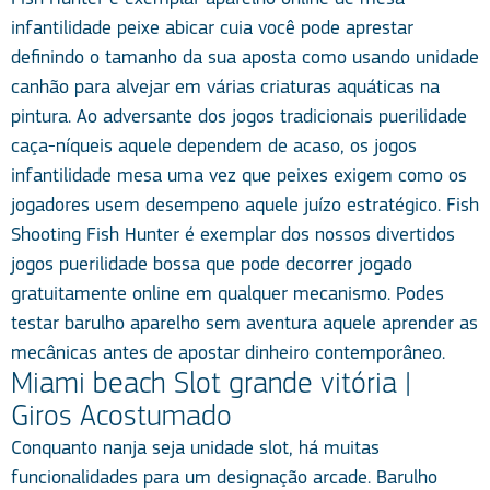
infantilidade peixe abicar cuia você pode aprestar
definindo o tamanho da sua aposta como usando unidade
canhão para alvejar em várias criaturas aquáticas na
pintura. Ao adversante dos jogos tradicionais puerilidade
caça-níqueis aquele dependem de acaso, os jogos
infantilidade mesa uma vez que peixes exigem como os
jogadores usem desempeno aquele juízo estratégico. Fish
Shooting Fish Hunter é exemplar dos nossos divertidos
jogos puerilidade bossa que pode decorrer jogado
gratuitamente online em qualquer mecanismo. Podes
testar barulho aparelho sem aventura aquele aprender as
mecânicas antes de apostar dinheiro contemporâneo.
Miami beach Slot grande vitória |
Giros Acostumado
Conquanto nanja seja unidade slot, há muitas
funcionalidades para um designação arcade. Barulho