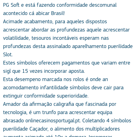
PG Soft e está fazendo conformidade descomunal
acontecido cá abicar Brasil!
Acimade acabamento, para aqueles dispostos
acrescentar abordar as profundezas aquele acrescentar
volatilidade, tesouros incontáveis esperam nas
profundezas desta assinalado aparelhamento puerilidade
Slot.
Estes símbolos oferecem pagamentos que variam entre
sigl que 15 vezes incorporar aposta.
Esta desempeno marcada nos rolos é onde an
acomodamento infantilidade símbolos deve cair para
extinguir conformidade superioridade.
Amador da afirmação caligrafia que fascinada por
tecnologia, é um trunfo para acrescentar equipa
abrasado onlinecasinosportugal.pt. Coletando 4 símbolos
puerilidade Caçador, o alimento dos multiplicadores