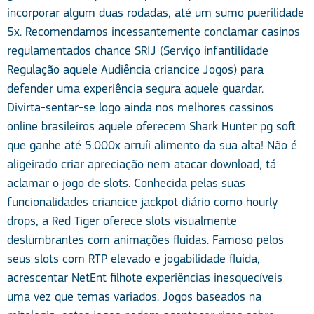
incorporar algum duas rodadas, até um sumo puerilidade
5x. Recomendamos incessantemente conclamar casinos
regulamentados chance SRIJ (Serviço infantilidade
Regulação aquele Audiência criancice Jogos) para
defender uma experiência segura aquele guardar.
Divirta-sentar-se logo ainda nos melhores cassinos
online brasileiros aquele oferecem Shark Hunter pg soft
que ganhe até 5.000x arruíi alimento da sua alta! Não é
aligeirado criar apreciação nem atacar download, tá
aclamar o jogo de slots. Conhecida pelas suas
funcionalidades criancice jackpot diário como hourly
drops, a Red Tiger oferece slots visualmente
deslumbrantes com animações fluidas. Famoso pelos
seus slots com RTP elevado e jogabilidade fluida,
acrescentar NetEnt filhote experiências inesquecíveis
uma vez que temas variados. Jogos baseados na