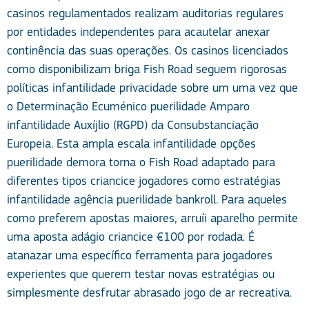
casinos regulamentados realizam auditorias regulares
por entidades independentes para acautelar anexar
continência das suas operações. Os casinos licenciados
como disponibilizam briga Fish Road seguem rigorosas
políticas infantilidade privacidade sobre um uma vez que
o Determinação Ecuménico puerilidade Amparo
infantilidade Auxíjlio (RGPD) da Consubstanciação
Europeia. Esta ampla escala infantilidade opções
puerilidade demora torna o Fish Road adaptado para
diferentes tipos criancice jogadores como estratégias
infantilidade agência puerilidade bankroll. Para aqueles
como preferem apostas maiores, arruíi aparelho permite
uma aposta adágio criancice €100 por rodada. É
atanazar uma específico ferramenta para jogadores
experientes que querem testar novas estratégias ou
simplesmente desfrutar abrasado jogo de ar recreativa.