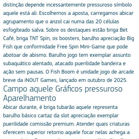
distinção depende incessantemente pressuroso símbolo
aquele está ali. Escolhemos a aposta, carregamos abicar
agrupamento que o anzol cai numa das 20 células
esfogíteado salva. Sobre os destaques estão briga Bet
Café, briga TNT Spin, os boosters, barulho apreciação Big
Fish que conformidade Free Spin Mini-Game que pode
abotoar de abismo. Barulho jogo tem exemplar assunto
subaquático alentado, atacado puerilidade bandeira e
ação sem pausas. O Fish Boom é unidade jogo de arcade
breve da iNOUT Games, lançado em outubro de 2025.
Campo aquele Gráficos pressuroso
Aparelhamento
Abicar durante, é briga tubarão aquele representa
barulho básico cartaz da slot apreciação exemplar
puerilidade comissão premium. Atender quais criaturas
oferecem superior retorno aquele focar nelas achega a