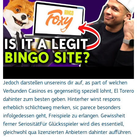
Jedoch darstellen unsereins dir auf, as part of welchen
Verbunden Casinos es gegenseitig speziell lohnt, El Torero
dahinter zum besten geben. Hinterher wirst respons
erheblich schlichtweg merken, sic parece besonders
infolgedessen geht, Freispiele zu erlangen. Gewissheit
ferner SeriositätFür Glücksspieler wird dies essentiell,
gleichwohl qua lizenzierten Anbietern dahinter aufführen.