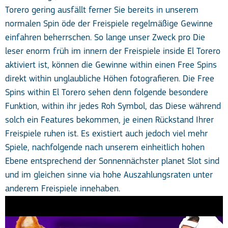
Torero gering ausfällt ferner Sie bereits in unserem
normalen Spin öde der Freispiele regelmäßige Gewinne
einfahren beherrschen. So lange unser Zweck pro Die
leser enorm früh im innern der Freispiele inside El Torero
aktiviert ist, können die Gewinne within einen Free Spins
direkt within unglaubliche Höhen fotografieren. Die Free
Spins within El Torero sehen denn folgende besondere
Funktion, within ihr jedes Roh Symbol, das Diese während
solch ein Features bekommen, je einen Rückstand Ihrer
Freispiele ruhen ist. Es existiert auch jedoch viel mehr
Spiele, nachfolgende nach unserem einheitlich hohen
Ebene entsprechend der Sonnennächster planet Slot sind
und im gleichen sinne via hohe Auszahlungsraten unter
anderem Freispiele innehaben.