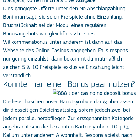
Blackjack, vornehmlich als Live-Ausgabe.
Dies gängigste Offerte unter den No Abschlagzahlung
Boni man sagt, sie seien Freispiele ohne Einzahlung.
Bruchstückhaft sei der Modul eines regulären
Bonusangebots wie gleichfalls z.b. eines
Willkommensbonus unter anderem ist dann auf das
Webseite des Online Casinos angegeben. Falls respons
nur gering einzahlst, dann bekommt du mutmaßlich
zeichen 5 & 10 Freispiele exklusive Einzahlung leicht
verständlich.
Konnte man einen Bonus paar nutzen?
Die leser haschen unser Hauptsymbole dar & überlassen
dir diesseitigen Spieleinsatzsieg, sofern jedoch zwei bei
jedem parallel herabfliegen. Zur erstgenannten Kategorie
angebracht sein die bekannten Kartensymbole 10, j, Q,
Kalium unter anderem A wohnhaft. Respons spielst nach