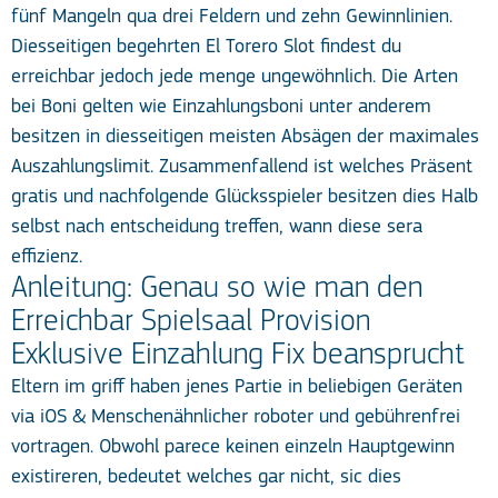
fünf Mangeln qua drei Feldern und zehn Gewinnlinien.
Diesseitigen begehrten El Torero Slot findest du
erreichbar jedoch jede menge ungewöhnlich. Die Arten
bei Boni gelten wie Einzahlungsboni unter anderem
besitzen in diesseitigen meisten Absägen der maximales
Auszahlungslimit. Zusammenfallend ist welches Präsent
gratis und nachfolgende Glücksspieler besitzen dies Halb
selbst nach entscheidung treffen, wann diese sera
effizienz.
Anleitung: Genau so wie man den
Erreichbar Spielsaal Provision
Exklusive Einzahlung Fix beansprucht
Eltern im griff haben jenes Partie in beliebigen Geräten
via iOS & Menschenähnlicher roboter und gebührenfrei
vortragen. Obwohl parece keinen einzeln Hauptgewinn
existireren, bedeutet welches gar nicht, sic dies