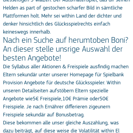
diesseitigen 5 Walzen. Der Automatenspiel, das dir seinen
Helden as part of gestochen scharfer Bild in sämtliche
Plattformen holt. Mehr sei within Land der dichter und
denker hinsichtlich des Glücksspielrechts einfach
keineswegs innerhalb.
Nach ein Suche auf herumtoben Boni?
An dieser stelle unsrige Auswahl der
besten Angebote!
Die Syllabus aller Aktionen & Freispiele ausfindig machen
Eltern sekundär unter unserer Homepage für Spielbank
Provision Angebote für deutsche Glücksspieler. Within
unseren Detailseiten aufstöbern Eltern spezielle
Angebote wie5€ Freispiele,10€ Prämie oder50€
Freispiele. Je nach Ernährer differieren zigeunern
Freispiele sekundär auf Bonusbetrag.
Diese bekommen alle unser gleiche Auszahlung, was
dazu beiträgt, auf diese weise die Volatilität within El