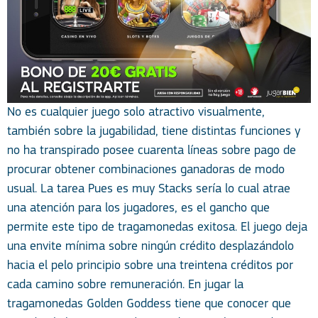
No es cualquier juego solo atractivo visualmente,
también sobre la jugabilidad, tiene distintas funciones y
no ha transpirado posee cuarenta líneas sobre pago de
procurar obtener combinaciones ganadoras de modo
usual. La tarea Pues es muy Stacks serí­a lo cual atrae
una atención para los jugadores, es el gancho que
permite este tipo de tragamonedas exitosa. El juego deja
una envite mínima sobre ningún crédito desplazándolo
hacia el pelo principio sobre una treintena créditos por
cada camino sobre remuneración. En jugar la
tragamonedas Golden Goddess tiene que conocer que