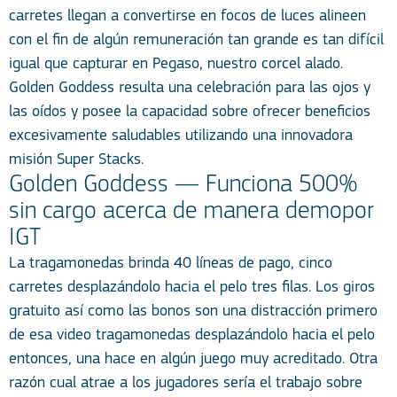
carretes llegan a convertirse en focos de luces alineen
con el fin de algún remuneración tan grande es tan difícil
igual que capturar en Pegaso, nuestro corcel alado.
Golden Goddess resulta una celebración para las ojos y
las oídos y posee la capacidad sobre ofrecer beneficios
excesivamente saludables utilizando una innovadora
misión Super Stacks.
Golden Goddess — Funciona 500%
sin cargo acerca de manera demopor
IGT
La tragamonedas brinda 40 líneas de pago, cinco
carretes desplazándolo hacia el pelo tres filas. Los giros
gratuito así­ como las bonos son una distracción primero
de esa video tragamonedas desplazándolo hacia el pelo
entonces, una hace en algún juego muy acreditado. Otra
razón cual atrae a los jugadores serí­a el trabajo sobre