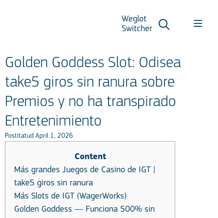
Weglot
Switcher
Golden Goddess Slot: Odisea
take5 giros sin ranura sobre
Premios y no ha transpirado
Entretenimiento
Postitatud April 1, 2026
Content
Más grandes Juegos de Casino de IGT |
take5 giros sin ranura
Más Slots de IGT (WagerWorks)
Golden Goddess — Funciona 500% sin