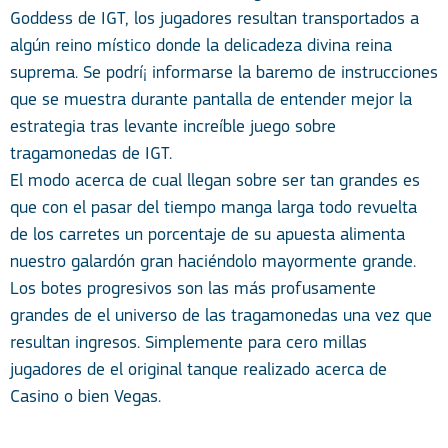
Goddess de IGT, los jugadores resultan transportados a
algún reino místico donde la delicadeza divina reina
suprema. Se podrí¡ informarse la baremo de instrucciones
que se muestra durante pantalla de entender mejor la
estrategia tras levante increíble juego sobre
tragamonedas de IGT.
El modo acerca de cual llegan sobre ser tan grandes es
que con el pasar del tiempo manga larga todo revuelta
de los carretes un porcentaje de su apuesta alimenta
nuestro galardón gran haciéndolo mayormente grande.
Los botes progresivos son las más profusamente
grandes de el universo de las tragamonedas una vez que
resultan ingresos. Simplemente para cero millas
jugadores de el original tanque realizado acerca de
Casino o bien Vegas.