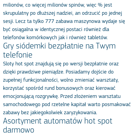
milionów, co więcej milionów spinów, więc % jest
skrupulatny po dłuższej nadziei, an odrzucić po jednej
sesji. Lecz ta tylko 777 zabawa maszynowa wydaje się
być osiągalna w identycznej postaci również dla
telefonów komórkowych jak i również tabletów.
Gry siódemki bezpłatnie na Twym
telefonie
Sloty hot spot znajdują się po wersji bezpłatnie oraz
dzięki prawdziwe pieniądze. Posiadamy dojście do
zupełnej funkcjonalności, wolno zmieniać warsztaty,
korzystać spośród rund bonusowych oraz kierować
emocjonującą rozgrywkę. Przed złożeniem warsztatu
samochodowego pod rzetelne kapitał warto posmakować
zabawy bez jakiegokolwiek zaryzykowania.
Asortyment automatów hot spot
darmowo