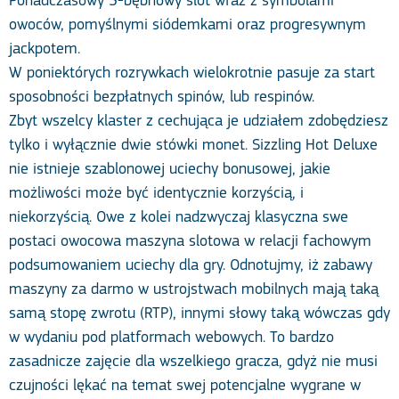
Ponadczasowy 5-bębnowy slot wraz z symbolami
owoców, pomyślnymi siódemkami oraz progresywnym
jackpotem.
W poniektórych rozrywkach wielokrotnie pasuje za start
sposobności bezpłatnych spinów, lub respinów.
Zbyt wszelcy klaster z cechująca je udziałem zdobędziesz
tylko i wyłącznie dwie stówki monet. Sizzling Hot Deluxe
nie istnieje szablonowej uciechy bonusowej, jakie
możliwości może być identycznie korzyścią, i
niekorzyścią. Owe z kolei nadzwyczaj klasyczna swe
postaci owocowa maszyna slotowa w relacji fachowym
podsumowaniem uciechy dla gry. Odnotujmy, iż zabawy
maszyny za darmo w ustrojstwach mobilnych mają taką
samą stopę zwrotu (RTP), innymi słowy taką wówczas gdy
w wydaniu pod platformach webowych. To bardzo
zasadnicze zajęcie dla wszelkiego gracza, gdyż nie musi
czujności lękać na temat swej potencjalne wygrane w