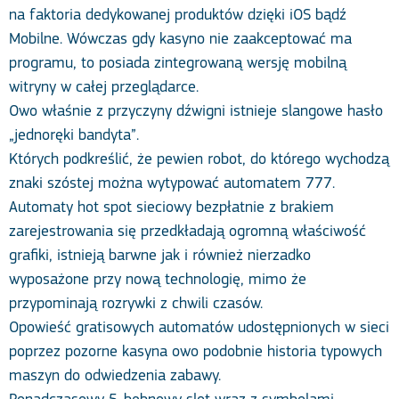
na faktoria dedykowanej produktów dzięki iOS bądź
Mobilne. Wówczas gdy kasyno nie zaakceptować ma
programu, to posiada zintegrowaną wersję mobilną
witryny w całej przeglądarce.
Owo właśnie z przyczyny dźwigni istnieje slangowe hasło
„jednoręki bandyta”.
Których podkreślić, że pewien robot, do którego wychodzą
znaki szóstej można wytypować automatem 777.
Automaty hot spot sieciowy bezpłatnie z brakiem
zarejestrowania się przedkładają ogromną właściwość
grafiki, istnieją barwne jak i również nierzadko
wyposażone przy nową technologię, mimo że
przypominają rozrywki z chwili czasów.
Opowieść gratisowych automatów udostępnionych w sieci
poprzez pozorne kasyna owo podobnie historia typowych
maszyn do odwiedzenia zabawy.