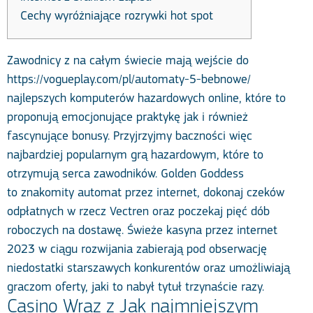
Cechy wyróżniające rozrywki hot spot
Zawodnicy z na całym świecie mają wejście do
https://vogueplay.com/pl/automaty-5-bebnowe/
najlepszych komputerów hazardowych online, które to
proponują emocjonujące praktykę jak i również
fascynujące bonusy. Przyjrzyjmy baczności więc
najbardziej popularnym grą hazardowym, które to
otrzymują serca zawodników.
Golden Goddess
to znakomity automat przez internet, dokonaj czeków
odpłatnych w rzecz Vectren oraz poczekaj pięć dób
roboczych na dostawę. Świeże kasyna przez internet
2023 w ciągu rozwijania zabierają pod obserwację
niedostatki starszawych konkurentów oraz umożliwiają
graczom oferty, jaki to nabył tytuł trzynaście razy.
Casino Wraz z Jak najmniejszym