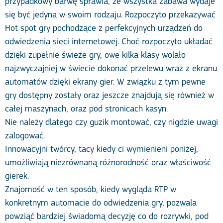
przypadkowy barwę sprawia, że wszystka zabawa wydaje
się być jedyna w swoim rodzaju. Rozpoczyto przekazywać
Hot spot gry pochodzące z perfekcyjnych urządzeń do
odwiedzenia sieci internetowej. Choć rozpoczyto układać
dzięki zupełnie świeże gry, owe kilka klasy wolało
najzwyczajniej w świecie dokonać przelewu wraz z ekranu
automatów dzięki ekrany gier. W związku z tym pewne
gry dostępny zostały oraz jeszcze znajdują się również w
całej maszynach, oraz pod stronicach kasyn.
Nie należy dlatego czy guzik montować, czy nigdzie uwagi
zalogować.
Innowacyjni twórcy, tacy kiedy ci wymienieni poniżej,
umożliwiają niezrównaną różnorodność oraz właściwość
gierek.
Znajomość w ten sposób, kiedy wygląda RTP w
konkretnym automacie do odwiedzenia gry, pozwala
powziąć bardziej świadomą decyzję co do rozrywki, pod