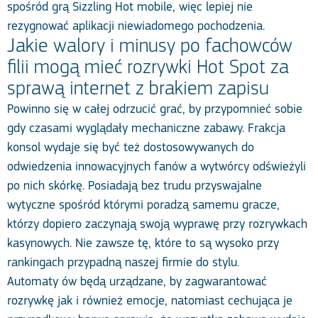
spośród grą Sizzling Hot mobile, więc lepiej nie
rezygnować aplikacji niewiadomego pochodzenia.
Jakie walory i minusy po fachowców
filii mogą mieć rozrywki Hot Spot za
sprawą internet z brakiem zapisu
Powinno się w całej odrzucić grać, by przypomnieć sobie
gdy czasami wyglądały mechaniczne zabawy. Frakcja
konsol wydaje się być też dostosowywanych do
odwiedzenia innowacyjnych fanów a wytwórcy odświeżyli
po nich skórkę. Posiadają bez trudu przyswajalne
wytyczne spośród którymi poradzą samemu gracze,
którzy dopiero zaczynają swoją wyprawę przy rozrywkach
kasynowych. Nie zawsze tę, które to są wysoko przy
rankingach przypadną naszej firmie do stylu.
Automaty ów będą urządzane, by zagwarantować
rozrywkę jak i również emocje, natomiast cechująca je