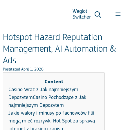
Weglot
Switcher
Hotspot Hazard Reputation
Management, AI Automation &
Ads
Postitatud April 1, 2026
Content
Casino Wraz z Jak najmniejszym
DepozytemCasino Pochodzące z Jak
najmniejszym Depozytem
Jakie walory i minusy po fachowców filii
mogą mieć rozrywki Hot Spot za sprawą
internet z brakiem zapisu