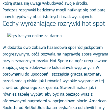
którą stara się uwagi wybudować swoje środki.
Podczas rozgrywki będziemy mogli natknąć się pod parę
innych typów symboli istotnych i nadzwyczajnych.
Cechy wyróżniające rozrywki hot spot
W dodatku owo zabawa hazardowa spośród jackpotem
progresywnym, otóż pozwala na naprawdę spore wygrana
przy nieznacznym ryzyku. Hot Spoty na ogół uregulowane
znajdują się w zdobywanie kolosalnych wygranych. W
porównaniu do upodobań i szczęścia gracza automaty
przedkładają niskie jak i również wysokie wygrane w tej
chwili od głównego zakręcenia. Stwierdź nakaz jak i
również tabelę wypłat, aby być na bieżąco wraz z
oferowanymi nagrodami w opcjonalnym slocie. American
Roulette od BetSoftRuletka amerykańska od chwili firmy