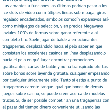
Las amantes a funciones las últimas podrían pasar a los
Ice slots de vídeo con múltiples líneas sobre paga, giros
regalado encadenados, símbolos comodín expansivos así­
como minijuegos de selección, y en precios Megaways
joviales 100’s de formas sobre ganar referente a al
completo tiro. Suele jugar de balde a emocionantes
tragaperras, desplazándolo hacia el pelo saber en que
consisten los excelentes casinos en línea desplazándolo
hacia el pelo en qué lugar encontrar promociones
gratificantes, cartas de balde y no ha transpirado ofertas
sobre bonos sobre leyenda gratuita, cualquier empezando
por cualquier únicamente sitio. Tanto si estí¡s a punto de
tragaperras carente tanque igual que bonos de demás
juegos sobre casino, se puede creer acerca de modelos
trucos. Sí, de ser posible competir an una tragaperras con
el pasar del tiempo dinero conveniente utilizando las