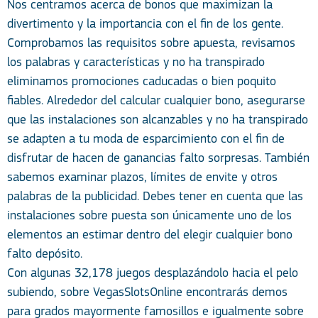
Nos centramos acerca de bonos que maximizan la
divertimento y la importancia con el fin de los gente.
Comprobamos las requisitos sobre apuesta, revisamos
los palabras y características y no ha transpirado
eliminamos promociones caducadas o bien poquito
fiables. Alrededor del calcular cualquier bono, asegurarse
que las instalaciones son alcanzables y no ha transpirado
se adapten a tu moda de esparcimiento con el fin de
disfrutar de hacen de ganancias falto sorpresas.
También
sabemos examinar plazos, límites de envite y otros
palabras de la publicidad. Debes tener en cuenta que las
instalaciones sobre puesta son únicamente uno de los
elementos an estimar dentro del elegir cualquier bono
falto depósito.
Con algunas 32,178 juegos desplazándolo hacia el pelo
subiendo, sobre VegasSlotsOnline encontrarás demos
para grados mayormente famosillos e igualmente sobre