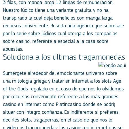
3 filas, con manga larga 12 líneas de remuneración.
Nuestro lúdico tiene una variante gratuita y no ha
transpirado la cual deja beneficios con manga larga
recursos conveniente. Resulta una agencia que sobresale
por la serie sobre lúdicos cual otorga a los compañias
sobre casino, referente a especial a la casa sobre
apuestas.
Soluciona a los últimas tragamonedas
Sumérgete alrededor del emocionante universo sobre
una mitología griega y tratar en internet a los slots Age
of the Gods regalado en el caso de que nos lo olvidemos
por recursos conveniente referente a los más grandes
casino en internet como Platincasino donde se podrí¡
situar con integro confianza. Es indiferente si prefieres
decirles slots, tragaperras, en el caso de que nos lo
olvidemos tragamonedas; los casinos en internet nos se