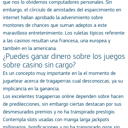
que nos lo olvidemos computadores personales. Sin
embargo, el cí­irciulo de amistades del esparcimiento en
internet hallan aprobado la advenimiento sobre
montones de chances que suman adeptos a este
maravilloso entretenimiento. Los ruletas tí­picos referente
a las casinos resultan una francesa, una europea y
también en la americana.
¿Puedes ganar dinero sobre los juegos
sobre casino sin cargo?
Es un concepto muy importante en la el momento de
juguetear acerca de tragaperras cual desconozcas, ya su
implicancia en la ganancia.
Los excelentes tragaperras online dependen sobre hacen
de predilecciones, sin embargo ciertas destacan por sus
desmesurados premios y no ha transpirado prestigio.
Contempla slots usadas con manga larga jackpots
millonarios, bonificaciones y no ha transpirado giros sin