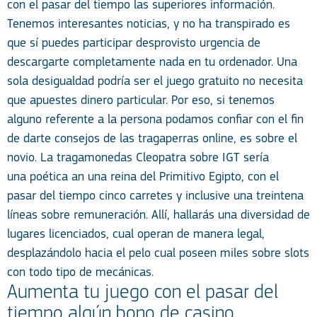
con el pasar del tiempo las superiores información.
Tenemos interesantes noticias, y no ha transpirado es
que sí puedes participar desprovisto urgencia de
descargarte completamente nada en tu ordenador. Una
sola desigualdad podrí­a ser el juego gratuito no necesita
que apuestes dinero particular. Por eso, si tenemos
alguno referente a la persona podamos confiar con el fin
de darte consejos de las tragaperras online, es sobre el
novio. La tragamonedas Cleopatra sobre IGT serí­a
una poética an una reina del Primitivo Egipto, con el
pasar del tiempo cinco carretes y inclusive una treintena
líneas sobre remuneración. Allí, hallarás una diversidad de
lugares licenciados, cual operan de manera legal,
desplazándolo hacia el pelo cual poseen miles sobre slots
con todo tipo de mecánicas.
Aumenta tu juego con el pasar del
tiempo algún bono de casino