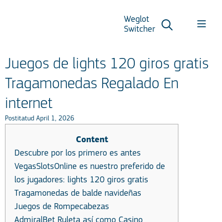
Weglot
Switcher
Juegos de lights 120 giros gratis
Tragamonedas Regalado En
internet
Postitatud April 1, 2026
Content
Descubre por los primero es antes
VegasSlotsOnline es nuestro preferido de
los jugadores: lights 120 giros gratis
Tragamonedas de balde navideñas
Juegos de Rompecabezas
AdmiralBet Ruleta así­ como Casino