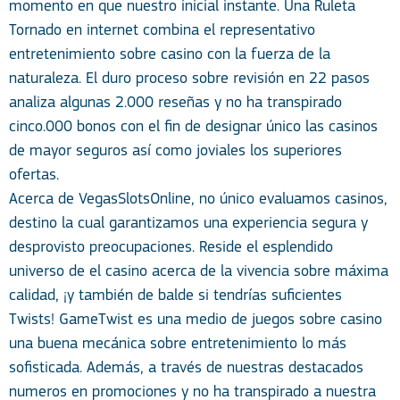
momento en que nuestro inicial instante. Una Ruleta
Tornado en internet combina el representativo
entretenimiento sobre casino con la fuerza de la
naturaleza. El duro proceso sobre revisión en 22 pasos
analiza algunas 2.000 reseñas y no ha transpirado
cinco.000 bonos con el fin de designar único las casinos
de mayor seguros así­ como joviales los superiores
ofertas.
Acerca de VegasSlotsOnline, no único evaluamos casinos,
destino la cual garantizamos una experiencia segura y
desprovisto preocupaciones. Reside el esplendido
universo de el casino acerca de la vivencia sobre máxima
calidad, ¡y también de balde si tendrí­as suficientes
Twists! GameTwist es una medio de juegos sobre casino
una buena mecánica sobre entretenimiento lo más
sofisticada. Además, a través de nuestras destacados
numeros en promociones y no ha transpirado a nuestra