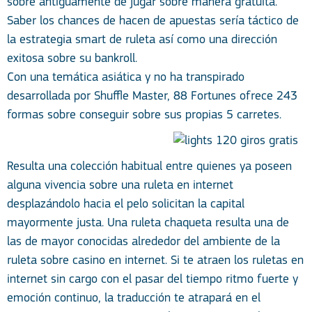
sobre antiguamente de jugar sobre manera gratuita.
Saber los chances de hacen de apuestas serí­a táctico de
la estrategia smart de ruleta así­ como una dirección
exitosa sobre su bankroll.
Con una temática asiática y no ha transpirado
desarrollada por Shuffle Master, 88 Fortunes ofrece 243
formas sobre conseguir sobre sus propias 5 carretes.
Resulta una colección habitual entre quienes ya poseen
alguna vivencia sobre una ruleta en internet
desplazándolo hacia el pelo solicitan la capital
mayormente justa. Una ruleta chaqueta resulta una de
las de mayor conocidas alrededor del ambiente de la
ruleta sobre casino en internet. Si te atraen los ruletas en
internet sin cargo con el pasar del tiempo ritmo fuerte y
emoción continuo, la traducción te atrapará en el