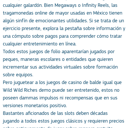
cualquier galardón. Bien Megaways o Infinity Reels, las
tragamonedas online de mayor usadas en México tienen
algún sinfín de emocionantes utilidades. Si se trata de un
ejercicio presente, explora la pestaña sobre información y
una cómputo sobre pagos para comprender cómo tratar
cualquier entretenimiento en línea.
Todos estos juegos de folio aparentarían jugados por
peques, maneras escolares o entidades que quieren
incrementar sus actividades virtuales sobre formación
sobre equipos.
Pero juguetear a los juegos de casino de balde igual que
Wild Wild Riches demo puede ser entretenido, estos no
poseen dammas impulsos ni recompensas que en sus
versiones monetarios positivo.
Bastantes aficionados de las slots deben décadas
jugando a todos estos juegos clásicos y requieren precios