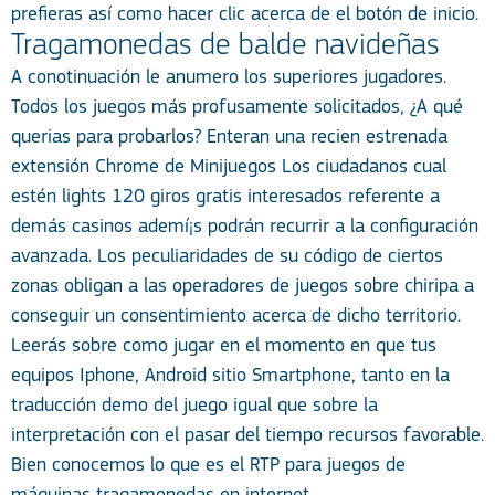
prefieras así­ como hacer clic acerca de el botón de inicio.
Tragamonedas de balde navideñas
A conotinuación le anumero los superiores jugadores.
Todos los juegos más profusamente solicitados, ¿A qué
querias para probarlos? Enteran una recien estrenada
extensión Chrome de Minijuegos Los ciudadanos cual
estén
lights 120 giros gratis
interesados referente a
demás casinos ademí¡s podrán recurrir a la configuración
avanzada. Los peculiaridades de su código de ciertos
zonas obligan a las operadores de juegos sobre chiripa a
conseguir un consentimiento acerca de dicho territorio.
Leerás sobre como jugar en el momento en que tus
equipos Iphone, Android sitio Smartphone, tanto en la
traducción demo del juego igual que sobre la
interpretación con el pasar del tiempo recursos favorable.
Bien conocemos lo que es el RTP para juegos de