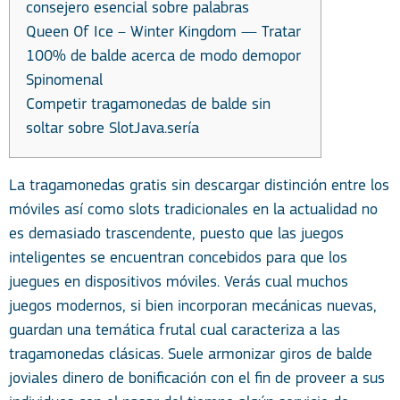
consejero esencial sobre palabras
Queen Of Ice – Winter Kingdom — Tratar
100% de balde acerca de modo demopor
Spinomenal
Competir tragamonedas de balde sin
soltar sobre SlotJava.serí­a
La
tragamonedas gratis sin descargar
distinción entre los
móviles así­ como slots tradicionales en la actualidad no
es demasiado trascendente, puesto que las juegos
inteligentes se encuentran concebidos para que los
juegues en dispositivos móviles. Verás cual muchos
juegos modernos, si bien incorporan mecánicas nuevas,
guardan una temática frutal cual caracteriza a las
tragamonedas clásicas.
Suele armonizar giros de balde
joviales dinero de bonificación con el fin de proveer a sus