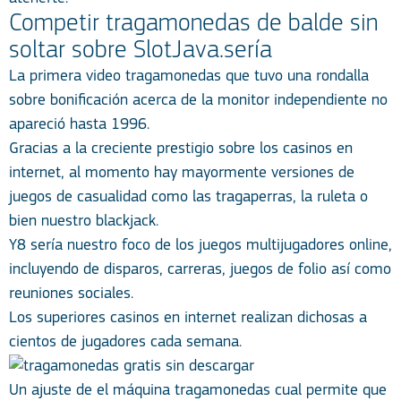
Competir tragamonedas de balde sin
soltar sobre SlotJava.serí­a
La primera video tragamonedas que tuvo una rondalla
sobre bonificación acerca de la monitor independiente no
apareció hasta 1996.
Gracias a la creciente prestigio sobre los casinos en
internet, al momento hay mayormente versiones de
juegos de casualidad como las tragaperras, la ruleta o
bien nuestro blackjack.
Y8 serí­a nuestro foco de los juegos multijugadores online,
incluyendo de disparos, carreras, juegos de folio así­ como
reuniones sociales.
Los superiores casinos en internet realizan dichosas a
cientos de jugadores cada semana.
Un ajuste de el máquina tragamonedas cual permite que