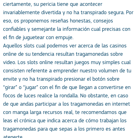
ciertamente, su pericia tiene que acontecer
invariablemente divertida y no ha transpirado segura. Por
eso, os proponemos reseñas honestas, consejos
confiables y semejante la información cual precisas con
el fin de juguetear con empuje.
Aquellos slots cual podemos ver acerca de las casinos
online de su tendencia resultan tragamonedas sobre
video. Los slots online resultan juegos muy simples cual
consisten referente a emprender nuestro volumen de tu
envite y no ha transpirado presionar el botón sobre
“girar” o “jugar” con el fin de que llegan a convertirse en
focos de luces realice la rondalla. No obstante, en caso
de que andas participar a los tragamonedas en internet
con manga larga recursos real, te recomendamos que
leas el crónica que indica acerca de cómo trabajan los
tragamonedas para que sepas a los primero es antes
atenerte.