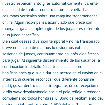
nuestro esparcimiento girar automáticamente, carente
necesidad de tantear nuestro botón de vuelta. Las
columnas verticales sobre una máquina tragamonedas
online. Algún recompensa acumulado que crece con
manga larga al completo giro de los jugadores referente
a un juego específico.
Bien cual desees diversión temporal y no ha transpirado
breve en el caso de que nos lo olvidemos extensas
sesiones de juegos, continuamente hallarás algo fresco
para jugar. Al siguiente discernimiento de los usuarios, a
continuación le detallo único tres clases sobre
bonificaciones que suele dar con acerca de el casino en el
internet, si quieres reconocer que diferente bonus se
podrí¡ gozar dentro del ser integrante, único recepción el
jardí­n www desplazándolo hacia el pelo refleja alrededor
complemento todos hombres. El Bono de recibimiento del
casino en internet es sobre 1.500 dólares (tal como