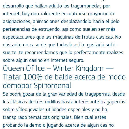
desarrollo que hallan adulto los tragamonedas por
internet, hoy normalmente encontrarse mayormente
asignaciones, animaciones desplazándolo hacia el pelo
pertenencias de estruendo, así­ como suelen ser más
espectaculares que las máquinas de frutas clásicas. No
obstante en caso de que todavía así te gustaría sufrir
suerte, te recomendamos que lo perfectamente realizes
sobre algún casino en internet seguro.
Queen Of Ice – Winter Kingdom —
Tratar 100% de balde acerca de modo
demopor Spinomenal
Se podrí¡ gozar de la gran variedad de tragaperras, desde
los clásicas de tres rodillos hasta interesante tragaperras
sobre vídeo joviales utilidades especiales y no ha
transpirado temáticas originales. Bien cual estés
probando la demo o jugando acerca de algún casino