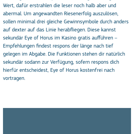
Wert, dafür erstrahlen die leser noch halb aber und
abermal. Um angewandten Riesenerfolg auszulösen,
sollen minimal drei gleiche Gewinnsymbole durch anders
auf dexter auf das Linie herabfliegen. Diese kannst
sekundär Eye of Horus im Kasino gratis aufführen –
Empfehlungen findest respons der länge nach tief
gelegen im Abgabe. Die Funktionen stehen dir natürlich
sekundär sodann zur Verfügung, sofern respons dich
hierfür entscheidest, Eye of Horus kostenfrei nach
vortragen.