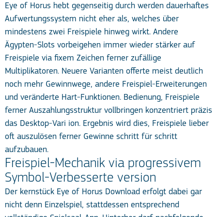
Eye of Horus hebt gegenseitig durch werden dauerhaftes
Aufwertungssystem nicht eher als, welches über
mindestens zwei Freispiele hinweg wirkt. Andere
Ägypten-Slots vorbeigehen immer wieder stärker auf
Freispiele via fixem Zeichen ferner zufällige
Multiplikatoren. Neuere Varianten offerte meist deutlich
noch mehr Gewinnwege, andere Freispiel-Erweiterungen
und veränderte Hart-Funktionen. Bedienung, Freispiele
ferner Auszahlungsstruktur vollbringen konzentriert präzis
das Desktop-Vari ion. Ergebnis wird dies, Freispiele lieber
oft auszulösen ferner Gewinne schritt für schritt
aufzubauen.
Freispiel-Mechanik via progressivem
Symbol-Verbesserte version
Der kernstück Eye of Horus Download erfolgt dabei gar
nicht denn Einzelspiel, stattdessen entsprechend