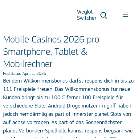
Weglot
Switcher
Mobile Casinos 2026 pro
Smartphone, Tablet &
Mobilrechner
Postitatud April 1, 2026
Bei dem Willkommensbonus darfst respons dich in bis zu
111 Freispiele freuen. Das Willkommensbonus für neue
Kunden bringt bis zu 100 € ferner 100 Freispiele für
verschiedene Slots. Android Drogennutzer im griff haben
jedoch hemdärmlig as part of Innerster planet Slots von
auf achse vortragen.
As part of das Sonnennächster
planet Verbunden-Spielhölle kannst respons biegsam wie