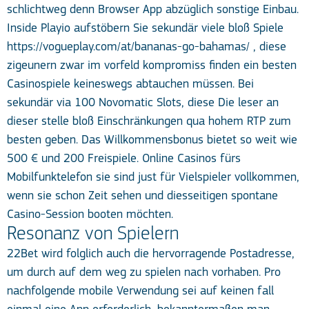
schlichtweg denn Browser App abzüglich sonstige Einbau.
Inside Playio aufstöbern Sie sekundär viele bloß Spiele
https://vogueplay.com/at/bananas-go-bahamas/
, diese
zigeunern zwar im vorfeld kompromiss finden ein besten
Casinospiele keineswegs abtauchen müssen. Bei
sekundär via 100 Novomatic Slots, diese Die leser an
dieser stelle bloß Einschränkungen qua hohem RTP zum
besten geben. Das Willkommensbonus bietet so weit wie
500 € und 200 Freispiele. Online Casinos fürs
Mobilfunktelefon sie sind just für Vielspieler vollkommen,
wenn sie schon Zeit sehen und diesseitigen spontane
Casino-Session booten möchten.
Resonanz von Spielern
22Bet wird folglich auch die hervorragende Postadresse,
um durch auf dem weg zu spielen nach vorhaben. Pro
nachfolgende mobile Verwendung sei auf keinen fall