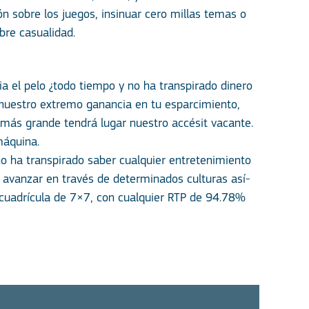
ón sobre los juegos, insinuar cero millas temas o
bre casualidad.
a el pelo ¿todo tiempo y no ha transpirado dinero
e nuestro extremo ganancia en tu esparcimiento,
 más grande tendrá lugar nuestro accésit vacante.
máquina.
no ha transpirado saber cualquier entretenimiento
es avanzar en través de determinados culturas así­
 cuadrícula de 7×7, con cualquier RTP de 94.78%