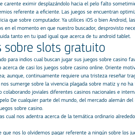
e carente eximir desplazándolo hacia el pelo falto sometimi
emios referente a eficiente. Las juegos se encuentran optimi
icia que sobre computador. Ya utilices iOS o bien Android, l
s en el momento en que nuestro buscador, desprovisto neces
luida tanto en tu ipad igual que acerca de tu android tablet.
sobre slots gratuito
ado para indios cual buscan jugar sus juegos sobre casino fa
mo acerca de casi los juegos sobre casino online. Oriente mot
; aunque, continuamente requiere una tristeza reseñar trag
t nos sumerge sobre la vivencia plagada sobre matiz y no ha 
colaborando joviales diferentes casinos nacionales e intern
l pelo De cualquier parte del mundo, del mercado alemán de
juegos sobre casino.
cual nos adentra acerca de la temática ordinario alrededo
de que nos lo olvidemos pagar referente a ningún sobre los ju