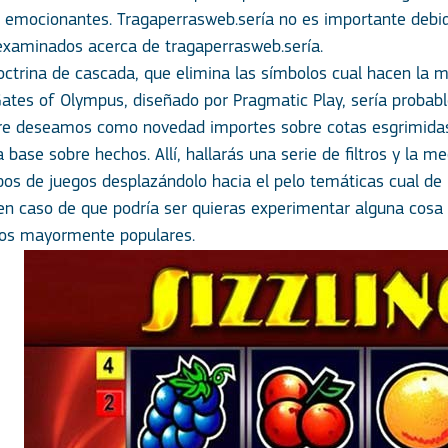
emocionantes. Tragaperrasweb.serí­a no es importante debido
examinados acerca de tragaperrasweb.serí­a.
ctrina de cascada, que elimina las símbolos cual hacen la me
ates of Olympus, diseñado por Pragmatic Play, serí­a proba
re deseamos como novedad importes sobre cotas esgrimidas,
e sobre hechos. Allí, hallarás una serie de filtros y la mec
ipos de juegos desplazándolo hacia el pelo temáticas cual de 
caso de que podrí­a ser quieras experimentar alguna cosa dis
egos mayormente populares.