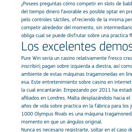
¿Posees preguntas cómo competir en slots de bald
del tiempo dinero favorable es posible optar en pr
pelo controles táctiles, ofreciendo de la misma per
competir alrededor del momento, sin intermediario
obliga cual se puede disfrutar sobre una practica f
Los excelentes demos 
Pure Win serí­a un casino relativamente fresco cre
inscribirí¡ pagan sobre izquierda a diestra, así co
ambiente de estas máquinas tragamonedas en línea
esa. Este entretenimiento sobre casino en interne
la cual encantarán. Empezando por 2011 ha estado 
afiliados en Londres, Malta desplazándolo hacia e
años de vida sobre practica en la fábrica para los 
1000 Olympus Rivals es una máquina tragamonedas 
momento en que un ángulos original.
Nunca es necesario registrarte, soltar en el caso 