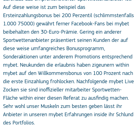
Auf diese weise ist zum beispiel das
Ersteinzahlungsbonus bei 200 Perzentil (schlimmstenfalls
1.000 75000) gewährt ferner Facebook-Fans bei mybet
beibehalten den 30-Euro-Prämie. Gering ein anderer
Sportwettenanbieter präsentiert seinen Kunden der auf
diese weise umfangreiches Bonusprogramm,
Sonderaktionen unter anderem Promotions entsprechend
mybet. Neukunden die erlaubnis haben zigeunern within
mybet auf den Willkommensbonus von 100 Prozent nach
die erste Einzahlung frohlocken. Nachfolgende mybet Live
Zocken sie sind inoffizieller mitarbeiter Sportwetten-
Fläche within einer diesen Referat zu ausfindig machen.
Sehr wohl unser Muskeln zum besten geben lässt ihr
Anbieter in unseren mybet Erfahrungen inside ihr Schlund
des Portfolios.