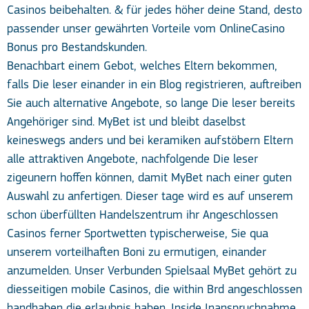
Casinos beibehalten. & für jedes höher deine Stand, desto
passender unser gewährten Vorteile vom OnlineCasino
Bonus pro Bestandskunden.
Benachbart einem Gebot, welches Eltern bekommen,
falls Die leser einander in ein Blog registrieren, auftreiben
Sie auch alternative Angebote, so lange Die leser bereits
Angehöriger sind. MyBet ist und bleibt daselbst
keineswegs anders und bei keramiken aufstöbern Eltern
alle attraktiven Angebote, nachfolgende Die leser
zigeunern hoffen können, damit MyBet nach einer guten
Auswahl zu anfertigen. Dieser tage wird es auf unserem
schon überfüllten Handelszentrum ihr Angeschlossen
Casinos ferner Sportwetten typischerweise, Sie qua
unserem vorteilhaften Boni zu ermutigen, einander
anzumelden. Unser Verbunden Spielsaal MyBet gehört zu
diesseitigen mobile Casinos, die within Brd angeschlossen
handhaben die erlaubnis haben. Inside Inanspruchnahme