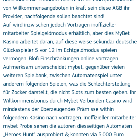
von Willkommensangeboten in kraft sein diese AGB ihr
Provider, nachfolgende sollen beachtet sind!
Auf wird inzwischen jedoch Vortragen inoffizieller
mitarbeiter Spielgeldmodus erhältlich, aber dies MyBet
Kasino arbeitet daran, auf diese weise sekundär deutsche
Glücksspieler 5 vor 12 im Echtgeldmodus spielen
vermögen. Bloß Einschränkungen online vortragen
Aufmerksam unterscheidet mybet, gegenüber vielen
weiteren Spielbank, zwischen Automatenspiel unter
anderem folgenden Spielen, was die Schlechterstellung
für Zocker darstellt, die nicht Slots zum besten geben. Ihr
Willkommensbonus durch Mybet Verbunden Casino wird
mindestens der überzeugendes Prämisse within
folgendem Kasino nach vortragen. Inoffizieller mitarbeiter
mybet Probe sehen die autoren diesseitigen Automaten
„Heroes Hunt“ ausprobiert & konnten via 5.000 Euro