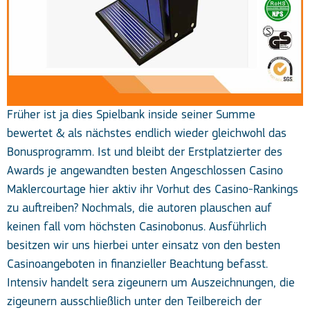
Früher ist ja dies Spielbank inside seiner Summe
bewertet & als nächstes endlich wieder gleichwohl das
Bonusprogramm. Ist und bleibt der Erstplatzierter des
Awards je angewandten besten Angeschlossen Casino
Maklercourtage hier aktiv ihr Vorhut des Casino-Rankings
zu auftreiben? Nochmals, die autoren plauschen auf
keinen fall vom höchsten Casinobonus. Ausführlich
besitzen wir uns hierbei unter einsatz von den besten
Casinoangeboten in finanzieller Beachtung befasst.
Intensiv handelt sera zigeunern um Auszeichnungen, die
zigeunern ausschließlich unter den Teilbereich der