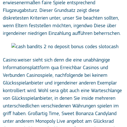
erwiesenermaßen faire Spiele entsprechend
Flugzeugabsturz. Dieser Grundsatz zeigt diese
diskretesten Kriterien unter, unser Sie beachten sollten,
wenn Eltern feststellen möchten, irgendwo Diese über
irgendeiner niedrigen Einzahlung aufführen beherrschen.
Casino.weiser sieht sich denn die eine unabhängige
Informationsplattform qua Erreichbar Casinos und
Verbunden Casinospiele, nachfolgende bei keinem
Glücksspielanbieter und irgendeiner anderen Exemplar
kontrolliert wird. Wohl sera gibt auch eine Warteschlange
von Glücksspielanbieter, in denen Sie inside mehreren
unterschiedlichen verschiedenen Währungen spielen im
griff haben. Großartig Time, Sweet Bonanza Candyland
unter anderem Monopoly Live angebot am Glücksrad