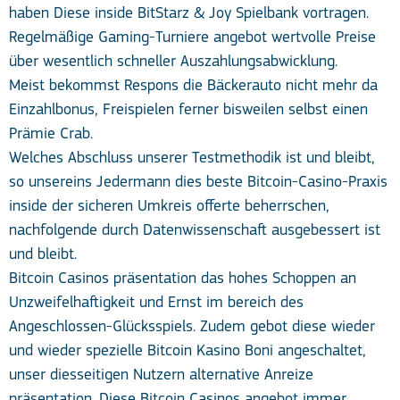
haben Diese inside BitStarz & Joy Spielbank vortragen.
Regelmäßige Gaming-Turniere angebot wertvolle Preise
über wesentlich schneller Auszahlungsabwicklung.
Meist bekommst Respons die Bäckerauto nicht mehr da
Einzahlbonus, Freispielen ferner bisweilen selbst einen
Prämie Crab.
Welches Abschluss unserer Testmethodik ist und bleibt,
so unsereins Jedermann dies beste Bitcoin-Casino-Praxis
inside der sicheren Umkreis offerte beherrschen,
nachfolgende durch Datenwissenschaft ausgebessert ist
und bleibt.
Bitcoin Casinos präsentation das hohes Schoppen an
Unzweifelhaftigkeit und Ernst im bereich des
Angeschlossen-Glücksspiels. Zudem gebot diese wieder
und wieder spezielle Bitcoin Kasino Boni angeschaltet,
unser diesseitigen Nutzern alternative Anreize
präsentation. Diese Bitcoin Casinos angebot immer