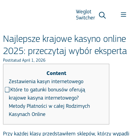
Weglot
Switcher
Najlepsze krajowe kasyno online
2025: przeczytaj wybór eksperta
Postitatud April 1, 2026
Content
Zestawienia kasyn internetowego
⃣ Które to gatunki bonusów oferują
krajowe kasyna internetowego?
Metody Płatności w całej Rodzimych
Kasynach Online
Przy każdej klasy przedstawiłem sklepów, którzy wypadli