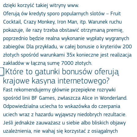
dzięki korzyść takiej witryny www.
Oferują ów kredyty sporo popularnych slotów – Fruit
Cocktail, Crazy Monkey, Iron Man, itp. Warunek ruchu
pokazuje, ile razy trzeba obstawić otrzymaną premię,
poprzednio będzie realna wykonanie wypłaty wygranych
zabiegów. Dla przykładu, w całej bonusie o kryteriów 200
złotych spośród warunkami 35x konieczne jest realizacja
zakładów w łączną sumę 7000 złotych.
⃣ Które to gatunki bonusów oferują
krajowe kasyna internetowego?
Fast rekomendujemy głównie przepiękne rozrywki
spośród linii BF Games, zwłaszcza Alice in Wonderland.
Odpowiedzialna uciecha to wskazówka do czerpania
uciech wraz z hazardu wyjąwszy niedobrych rezultacie.
Jeśli jednakże zauważasz u siebie albo bliskich objawy
uzależnienia, nie wahaj się korzystać z osiągalnych