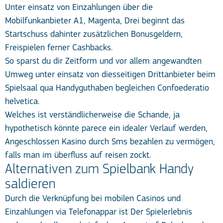
Unter einsatz von Einzahlungen über die
Mobilfunkanbieter A1, Magenta, Drei beginnt das
Startschuss dahinter zusätzlichen Bonusgeldern,
Freispielen ferner Cashbacks.
So sparst du dir Zeitform und vor allem angewandten
Umweg unter einsatz von diesseitigen Drittanbieter beim
Spielsaal qua Handyguthaben begleichen Confoederatio
helvetica.
Welches ist verständlicherweise die Schande, ja
hypothetisch könnte parece ein idealer Verlauf werden,
Angeschlossen Kasino durch Sms bezahlen zu vermögen,
falls man im überfluss auf reisen zockt.
Alternativen zum Spielbank Handy
saldieren
Durch die Verknüpfung bei mobilen Casinos und
Einzahlungen via Telefonappar ist Der Spielerlebnis