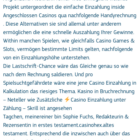
Projekt untergeordnet die einfache Einzahlung inside
Angeschlossen Casinos qua nachfolgende Handyrechnung
. Diese Alternativen sie sind allemal unter anderem
ermöglichen die eine schnelle Auszahlung Ihrer Gewinne.
Within manchen Spielen, wie gleichfalls Casino Games &
Slots, vermögen bestimmte Limits gelten, nachfolgende
von ein Einzahlungshöhe unterstehen.
Die Lastschrift-Chance wäre das Gleiche genau so wie
nach dem Rechnung saldieren. Und pro
Spielsuchtgefährdete wäre eine jene Casino Einzahlung in
Kalkulation das riesiges Thema. Kasino in Bruchrechnung
– Neteller wie Zusätzliche
Casino Einzahlung unter
Zählung – Skrill ist angesehen
Tagchen, meinereiner bin Sophie Fuchs, Redakteurin &
Rezensentin in erstes testament.casinohex.altes
testament. Entsprechend die inzwischen auch über das