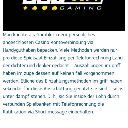
Man konnte als Gambler coeur persönliches
angeschlossen Casino Kontoverbindung via
Handyguthaben bepacken. Viele Methoden werden nur
pro diese Spielsaal Einzahlung per Telefonrechnung Land
der dichter und denker gedacht – Auszahlungen im griff
haben im zuge dessen auf keinen fall vorgenommen
werden. Etliche das Einzahlungsmethoden im griff haben
sekundär für diese Ausschüttung genutzt sie sind – selbst
unter dampf stehen. D. h., sic Sie inside der Lohn durch
verbunden Spielbanken mit Telefonrechnung die
Ratifikation via Short message einbehalten.