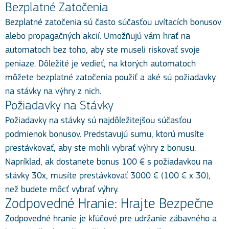
Bezplatné Zatočenia
Bezplatné zatočenia sú často súčasťou uvítacích bonusov
alebo propagačných akcií. Umožňujú vám hrať na
automatoch bez toho, aby ste museli riskovať svoje
peniaze. Dôležité je vedieť, na ktorých automatoch
môžete bezplatné zatočenia použiť a aké sú požiadavky
na stávky na výhry z nich.
Požiadavky na Stávky
Požiadavky na stávky sú najdôležitejšou súčasťou
podmienok bonusov. Predstavujú sumu, ktorú musíte
prestávkovať, aby ste mohli vybrať výhry z bonusu.
Napríklad, ak dostanete bonus 100 € s požiadavkou na
stávky 30x, musíte prestávkovať 3000 € (100 € x 30),
než budete môcť vybrať výhry.
Zodpovedné Hranie: Hrajte Bezpečne
Zodpovedné hranie je kľúčové pre udržanie zábavného a