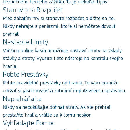
bezpečného herného zážitku. Tu je niekoľko tipov:
Stanovte si Rozpočet
Pred začatím hry si stanovte rozpočet a držte sa ho.
Nikdy nehrajte s peniazmi, ktoré si nemôžete dovoliť
prehrať.
Nastavte Limity
Väčšina online kasín umožňuje nastaviť limity na vklady,
stávky a straty. Využite tieto nástroje na kontrolu svojho
hrania.
Robte Prestávky
Robte pravidelné prestávky od hrania. To vám pomôže
udržať si jasnú myseľ a zabrániť impulzívnemu správaniu.
Nepreháňajte
Nikdy sa nepokúšajte dohnať straty. Ak ste prehrali,
prestaňte hrať a vráťte sa k tomu neskôr.
Vyhľadajte Pomoc