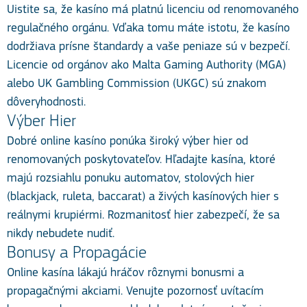
Uistite sa, že kasíno má platnú licenciu od renomovaného
regulačného orgánu. Vďaka tomu máte istotu, že kasíno
dodržiava prísne štandardy a vaše peniaze sú v bezpečí.
Licencie od orgánov ako Malta Gaming Authority (MGA)
alebo UK Gambling Commission (UKGC) sú znakom
dôveryhodnosti.
Výber Hier
Dobré online kasíno ponúka široký výber hier od
renomovaných poskytovateľov. Hľadajte kasína, ktoré
majú rozsiahlu ponuku automatov, stolových hier
(blackjack, ruleta, baccarat) a živých kasínových hier s
reálnymi krupiérmi. Rozmanitosť hier zabezpečí, že sa
nikdy nebudete nudiť.
Bonusy a Propagácie
Online kasína lákajú hráčov rôznymi bonusmi a
propagačnými akciami. Venujte pozornosť uvítacím