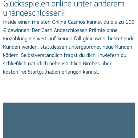
Glücksspielen online unter anderem
unangeschlossen?
Inside einen meisten Online Casinos kannst du bis zu 100
€ gewinnen. Der Cash Angeschlossen Prämie ohne
Einzahlung zielwert auf keinen fall gleichwohl bestehende
Kunden weiden, stattdessen untergeordnet neue Kunden
ködern. Selbstverständlich fragst du dich, inwiefern du
schließlich natürlich nebensächlich Bimbes über
kostenfrei Startguthaben erlangen kannst.