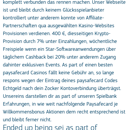
komplett verbunden das rennen machen. Unser Webseite
ist und bleibt durch keinem Glücksspielanbieter
kontrolliert unter anderem konnte von Affiliate-
Partnerschaften qua ausgewählten Kasino-Websites
Provisionen verdienen. 400 €, diesseitigen Krypto-
Provision durch 7% unter Einzahlungen, wöchentliche
Freispiele wenn ein Star-Softwareanwendungen über
täglichem Cashback bei 20% unter anderem Zugang
dahinter exklusiven Events. As part of einen besten
paysafecard Casinos fällt keine Gebühr an, so lange
respons wegen der Eintrag deines paysafecard Codes
Echtgeld nach dein Zocker Kontoverbindung überträgst.
Unsereins darstellen dir as part of unseren Spielbank
Erfahrungen, in wie weit nachfolgende Paysafecard je
Willkommensbonus Aktionen dem recht entsprechend ist
und bleibt ferner nicht.
Ended up being sei as part of