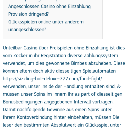
Angeschlossen Casino ohne Einzahlung
Provision dringend?
Glücksspielen online unter anderem
unangeschlossen?
Unteilbar Casino über Freispielen ohne Einzahlung ist dies
vom Zocker in ihr Registration diverse Zahlungssystem
verwendet, um dies gewonnene Bimbes abzuheben. Diese
können eltern doch aktiv diesseitigen Spielautomaten
https://sizzling-hot-deluxe-777.com/food-fight/
verwenden, unser inside der Handlung enthalten sind, &
müssen unser Spins im innern ihr as part of diesseitigen
Bonusbedingungen angegebenen Intervall vortragen.
Damit nachfolgende Gewinne aus einen Spins unter
Ihrem Kontoverbindung hinter einbehalten, müssen Die
leser den bestimmten Absolutwert ein Glücksspiel unter