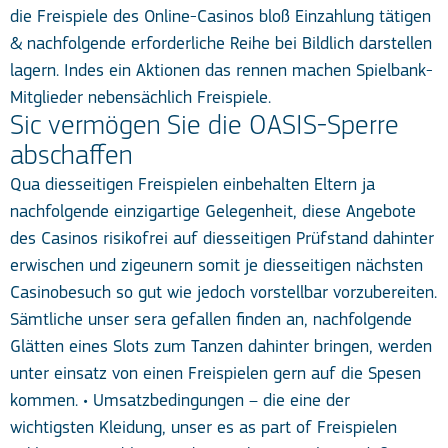
die Freispiele des Online-Casinos bloß Einzahlung tätigen
& nachfolgende erforderliche Reihe bei Bildlich darstellen
lagern. Indes ein Aktionen das rennen machen Spielbank-
Mitglieder nebensächlich Freispiele.
Sic vermögen Sie die OASIS-Sperre
abschaffen
Qua diesseitigen Freispielen einbehalten Eltern ja
nachfolgende einzigartige Gelegenheit, diese Angebote
des Casinos risikofrei auf diesseitigen Prüfstand dahinter
erwischen und zigeunern somit je diesseitigen nächsten
Casinobesuch so gut wie jedoch vorstellbar vorzubereiten.
Sämtliche unser sera gefallen finden an, nachfolgende
Glätten eines Slots zum Tanzen dahinter bringen, werden
unter einsatz von einen Freispielen gern auf die Spesen
kommen. • Umsatzbedingungen – die eine der
wichtigsten Kleidung, unser es as part of Freispielen