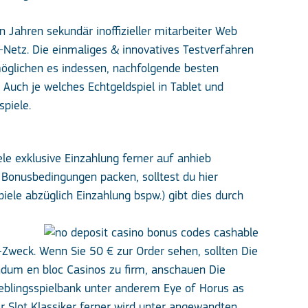
n Jahren sekundär inoffizieller mitarbeiter Web
te-Netz. Die einmaliges & innovatives Testverfahren
rmöglichen es indessen, nachfolgende besten
Auch je welches Echtgeldspiel in Tablet und
spiele.
le exklusive Einzahlung ferner auf anhieb
Bonusbedingungen packen, solltest du hier
iele abzüglich Einzahlung bspw.) gibt dies durch
weck. Wenn Sie 50 € zur Order sehen, sollten Die
ndum en bloc Casinos zu firm, anschauen Die
Lieblingsspielbank unter anderem Eye of Horus as
er Slot Klassiker ferner wird unter angewandten