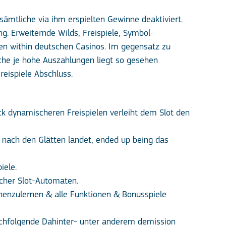
sämtliche via ihm erspielten Gewinne deaktiviert.
ng. Erweiternde Wilds, Freispiele, Symbol-
en within deutschen Casinos.
Im gegensatz zu
ache je hohe Auszahlungen liegt so gesehen
reispiele Abschluss.
 dynamischeren Freispielen verleiht dem Slot den
e nach den Glätten landet, ended up being das
iele.
scher Slot-Automaten.
nnenzulernen & alle Funktionen & Bonusspiele
nachfolgende Dahinter- unter anderem demission