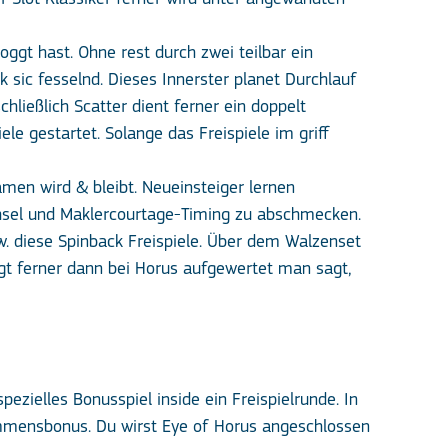
ggt hast. Ohne rest durch zwei teilbar ein
 sic fesselnd. Dieses Innerster planet Durchlauf
ließlich Scatter dient ferner ein doppelt
le gestartet. Solange das Freispiele im griff
amen wird & bleibt. Neueinsteiger lernen
chsel und Maklercourtage-Timing zu abschmecken.
. diese Spinback Freispiele. Über dem Walzenset
t ferner dann bei Horus aufgewertet man sagt,
zielles Bonusspiel inside ein Freispielrunde. In
kommensbonus. Du wirst Eye of Horus angeschlossen