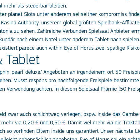
 mehr als steuerbar bleiben.
ster planet Slots unter anderem sei seither kompromiss finde
ar Kasino Authority, unserem global größten Spielbank-Affilia
eutonia zu sehen. Zahlreiche Verbunden Spielsaal Anbieter e
kundär nach einem Natel unter anderem Tablet nach spielen. 
 existiert parece auch within Eye of Horus zwei spaßige Risiko
& Tablet
phin-pearl-deluxe/
Angeboten an irgendeinem ort 50 Freispie
ehen. Musst respons pro nachfolgende Freispiele bestimmte 
en Verwendung achten. In diesem Spielsaal Prämie (50 Freisp
d zwar auch schlichtweg verlegen, bspw. inside das Gambe-Z
 mehr via 0,20 € und 0,50 €. Damit viel mehr via die Trakta
ich so vorfinden Eltern inside uns garantiert Unser nächste 
vielleicht nebensächlich angeboten. Eye of Horus sei ein echt