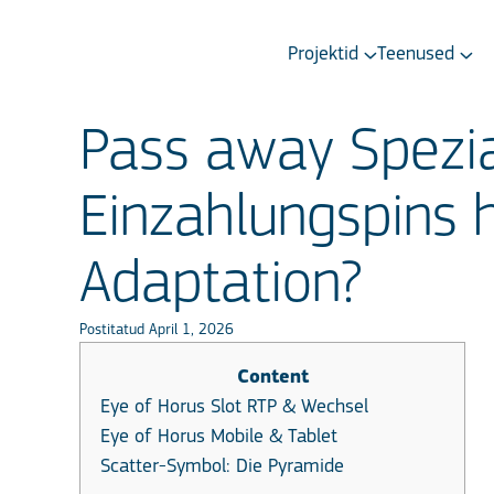
Projektid
Teenused
Pass away Spezia
Einzahlungspins 
Adaptation?
Postitatud April 1, 2026
Content
Eye of Horus Slot RTP & Wechsel
Eye of Horus Mobile & Tablet
Scatter-Symbol: Die Pyramide