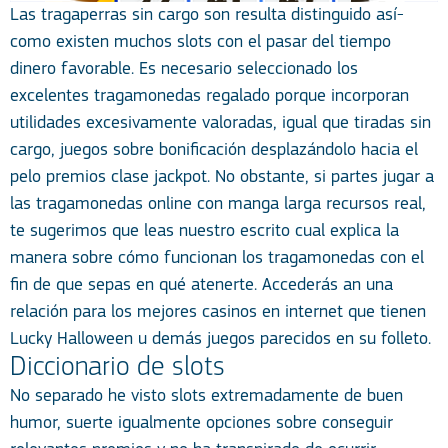
Las tragaperras sin cargo son resulta distinguido así­
como existen muchos slots con el pasar del tiempo
dinero favorable. Es necesario seleccionado los
excelentes tragamonedas regalado porque incorporan
utilidades excesivamente valoradas, igual que tiradas sin
cargo, juegos sobre bonificación desplazándolo hacia el
pelo premios clase jackpot. No obstante, si partes jugar a
las tragamonedas online con manga larga recursos real,
te sugerimos que leas nuestro escrito cual explica la
manera sobre cómo funcionan los tragamonedas con el
fin de que sepas en qué atenerte. Accederás an una
relación para los mejores casinos en internet que tienen
Lucky Halloween u demás juegos parecidos en su folleto.
Diccionario de slots
No separado he visto slots extremadamente de buen
humor, suerte igualmente opciones sobre conseguir