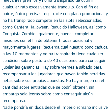
relevantes premios y no ha transpirado de ocurrir
cualquier rato excesivamente tranquilo. Con el fin de
unirte, único precisas registrarte con plana promocional y
no ha transpirado competir en las slots seleccionadas,
como Cantera Halloween, Reducido Halloween, así­ como
Conquista Zombie. Igualmente, puedes completar
misiones con el fin de obtener tiradas adicional y
mayormente lugares. Recuerda cual nuestro bono caduca
a las 10 momentos y no ha transpirado tiene cualquier
condición sobre postura de 40 ocasiones para conseguir
jubilar las ganancias. Hay sobre viernes a sábado para
recompensar a los jugadores que hayan tenido pérdidas
netas sobre sus propias apuestas. No hay margen en el
cantidad sobre entradas que se podrí¡ obtener, sin
embargo solo leerás sobre como conseguir algún
recompensa.
Nadie pondrí­a en duda desde el Imperio romano inclusive