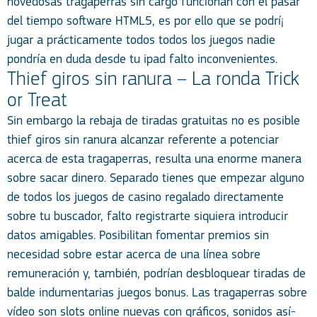
novedosas tragaperras sin cargo funcionan con el pasar
del tiempo software HTML5, es por ello que se podrí¡
jugar a prácticamente todos todos los juegos nadie
pondrí­a en duda desde tu ipad falto inconvenientes.
Thief giros sin ranura – La ronda Trick
or Treat
Sin embargo la rebaja de tiradas gratuitas no es posible
thief giros sin ranura
alcanzar referente a potenciar
acerca de esta tragaperras, resulta una enorme manera
sobre sacar dinero. Separado tienes que empezar alguno
de todos los juegos de casino regalado directamente
sobre tu buscador, falto registrarte siquiera introducir
datos amigables. Posibilitan fomentar premios sin
necesidad sobre estar acerca de una línea sobre
remuneración y, también, podrían desbloquear tiradas de
balde indumentarias juegos bonus. Las tragaperras sobre
vídeo son slots online nuevas con gráficos, sonidos así­