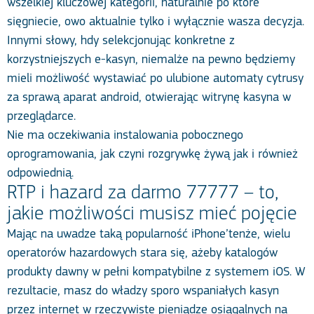
wszelkiej kluczowej kategorii, naturalnie po które
sięgniecie, owo aktualnie tylko i wyłącznie wasza decyzja.
Innymi słowy, hdy selekcjonując konkretne z
korzystniejszych e-kasyn, niemalże na pewno będziemy
mieli możliwość wystawiać po ulubione automaty cytrusy
za sprawą aparat android, otwierając witrynę kasyna w
przeglądarce.
Nie ma oczekiwania instalowania pobocznego
oprogramowania, jak czyni rozgrywkę żywą jak i również
odpowiednią.
RTP i hazard za darmo 77777 – to,
jakie możliwości musisz mieć pojęcie
Mając na uwadze taką popularność iPhone’tenże, wielu
operatorów hazardowych stara się, ażeby katalogów
produkty dawny w pełni kompatybilne z systemem iOS. W
rezultacie, masz do władzy sporo wspaniałych kasyn
przez internet w rzeczywiste pieniądze osiągalnych na