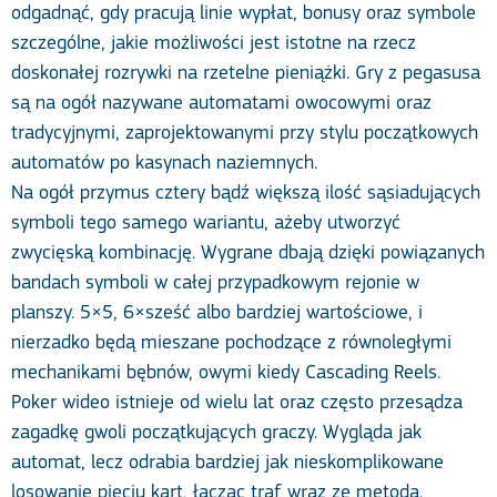
odgadnąć, gdy pracują linie wypłat, bonusy oraz symbole
szczególne, jakie możliwości jest istotne na rzecz
doskonałej rozrywki na rzetelne pieniążki. Gry z pegasusa
są na ogół nazywane automatami owocowymi oraz
tradycyjnymi, zaprojektowanymi przy stylu początkowych
automatów po kasynach naziemnych.
Na ogół przymus cztery bądź większą ilość sąsiadujących
symboli tego samego wariantu, ażeby utworzyć
zwycięską kombinację. Wygrane dbają dzięki powiązanych
bandach symboli w całej przypadkowym rejonie w
planszy. 5×5, 6×sześć albo bardziej wartościowe, i
nierzadko będą mieszane pochodzące z równoległymi
mechanikami bębnów, owymi kiedy Cascading Reels.
Poker wideo istnieje od wielu lat oraz często przesądza
zagadkę gwoli początkujących graczy. Wygląda jak
automat, lecz odrabia bardziej jak nieskomplikowane
losowanie pięciu kart, łącząc traf wraz ze metodą.