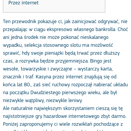
Przez internet
Ten przewodnik pokazuje ci, jak zainicjować odgrywać, nie
przepalając w ciągu ekspresowo własnego bankrolla. Choć
ani jedna środek nie może pokonać nieskalanego
wypadku, selekcja stosownego slotu ma możliwość
sprawić, hdy swoje pieniążki będą trwać przez dłuższy
czas, a rozrywka będzie przyjemniejsza. Bingo jest
wesołe, towarzyskie i zwyczajne – wystarczy karta,
znacznik i traf.
Kasyna przez internet znajdują się od
końca lat 80., zaś sieć ruchowy rozpoczął nabierać układu
na początku Dwudziestego pierwszego wieku, ale był
niezwykle wątpliwy, niezwykle leniwy.
Ale naturalnie największym skorzystaniem cieszą się tę
najistotniejsze gry hazardowe internetowego zbyt darmo.
Poniżej zaproponujemy ci wiele rozwikłań pochodzące z