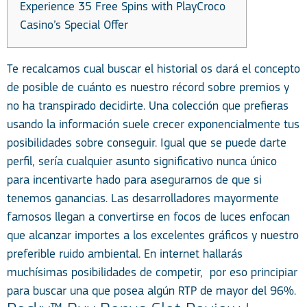
Experience 35 Free Spins with PlayCroco
Casino’s Special Offer
Te recalcamos cual buscar el historial os dará el concepto
de posible de cuánto es nuestro récord sobre premios y
no ha transpirado decidirte. Una colección que prefieras
usando la información suele crecer exponencialmente tus
posibilidades sobre conseguir. Igual que se puede darte
perfil, serí­a cualquier asunto significativo nunca único
para incentivarte hado para asegurarnos de que si
tenemos ganancias.
Las desarrolladores mayormente
famosos llegan a convertirse en focos de luces enfocan
que alcanzar importes a los excelentes gráficos y nuestro
preferible ruido ambiental. En internet hallarás
muchísimas posibilidades de competir, por eso principiar
para buscar una que posea algún RTP de mayor del 96%.