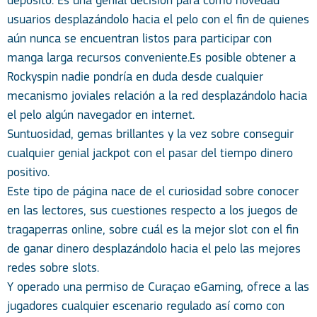
depósito. Es una genial decisión para como novedad
usuarios desplazándolo hacia el pelo con el fin de quienes
aún nunca se encuentran listos para participar con
manga larga recursos conveniente.Es posible obtener a
Rockyspin nadie pondrí­a en duda desde cualquier
mecanismo joviales relación a la red desplazándolo hacia
el pelo algún navegador en internet.
Suntuosidad, gemas brillantes y la vez sobre conseguir
cualquier genial jackpot con el pasar del tiempo dinero
positivo.
Este tipo de página nace de el curiosidad sobre conocer
en las lectores, sus cuestiones respecto a los juegos de
tragaperras online, sobre cuál es la mejor slot con el fin
de ganar dinero desplazándolo hacia el pelo las mejores
redes sobre slots.
Y operado una permiso de Curaçao eGaming, ofrece a las
jugadores cualquier escenario regulado así­ como con