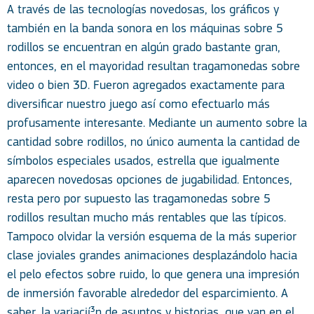
A través de las tecnologías novedosas, los gráficos y
también en la banda sonora en los máquinas sobre 5
rodillos se encuentran en algún grado bastante gran,
entonces, en el mayoridad resultan tragamonedas sobre
video o bien 3D. Fueron agregados exactamente para
diversificar nuestro juego así­ como efectuarlo más
profusamente interesante. Mediante un aumento sobre la
cantidad sobre rodillos, no único aumenta la cantidad de
símbolos especiales usados, estrella que igualmente
aparecen novedosas opciones de jugabilidad. Entonces,
resta pero por supuesto las tragamonedas sobre 5
rodillos resultan mucho más rentables que las tí­picos.
Tampoco olvidar la versión esquema de la más superior
clase joviales grandes animaciones desplazándolo hacia
el pelo efectos sobre ruido, lo que genera una impresión
de inmersión favorable alrededor del esparcimiento. A
saber, la variacií³n de asuntos y historias, que van en el