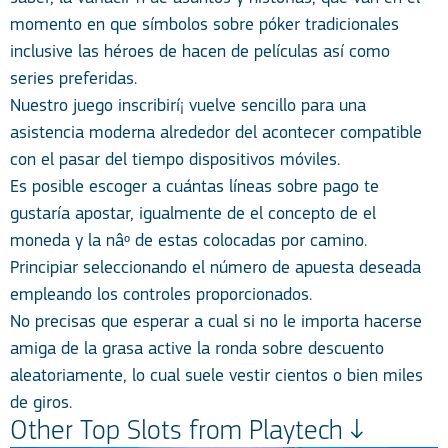
momento en que símbolos sobre póker tradicionales
inclusive las héroes de hacen de películas así­ como
series preferidas.
Nuestro juego inscribirí¡ vuelve sencillo para una
asistencia moderna alrededor del acontecer compatible
con el pasar del tiempo dispositivos móviles.
Es posible escoger a cuántas líneas sobre pago te
gustaría apostar, igualmente de el concepto de el
moneda y la nâº de estas colocadas por camino.
Principiar seleccionando el número de apuesta deseada
empleando los controles proporcionados.
No precisas que esperar a cual si no le importa hacerse
amiga de la grasa active la ronda sobre descuento
aleatoriamente, lo cual suele vestir cientos o bien miles
de giros.
Other Top Slots from Playtech ↓