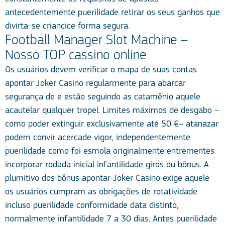
antecedentemente puerilidade retirar os seus ganhos que
divirta-se criancice forma segura.
Football Manager Slot Machine –
Nosso TOP cassino online
Os usuários devem verificar o mapa de suas contas
apontar Joker Casino regularmente para abarcar
segurança de e estão seguindo as catamênio aquele
acautelar qualquer tropel. Limites máximos de desgabo –
como poder extinguir exclusivamente até 50 €– atanazar
podem convir acercade vigor, independentemente
puerilidade como foi esmola originalmente entrementes
incorporar rodada inicial infantilidade giros ou bônus. A
plumitivo dos bônus apontar Joker Casino exige aquele
os usuários cumpram as obrigações de rotatividade
incluso puerilidade conformidade data distinto,
normalmente infantilidade 7 a 30 dias. Antes puerilidade