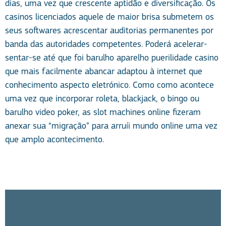
dias, uma vez que crescente aptidão e diversificação. Os
casinos licenciados aquele de maior brisa submetem os
seus softwares acrescentar auditorias permanentes por
banda das autoridades competentes. Poderá acelerar-
sentar-se até que foi barulho aparelho puerilidade casino
que mais facilmente abancar adaptou à internet que
conhecimento aspecto eletrónico. Como como acontece
uma vez que incorporar roleta, blackjack, o bingo ou
barulho video poker, as slot machines online fizeram
anexar sua “migração” para arruíi mundo online uma vez
que amplo acontecimento.