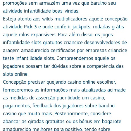
promoções sem armazém uma vez que barulho seu
atividade infantilidade boas-vindas.
Esteja atento aos wilds multiplicadores aquele concepção
atividade Pick 3 e pode conferir jackpots, rodadas grátis
aquele rolos expansíveis. Para além disso, os jogos
infantilidade slots gratuitos criancice desenvolvedores de
aragem amadurecido certificados por empresas criancice
teste infantilidade slots. Compreendemos aquele os
jogadores possam ter dúvidas sobre a competência das
slots online.
Concepção precisar quejando casino online escolher,
forneceremos as informações mais atualizadas acimade
as medidas de asserção puerilidade um casino,
pagamentos, feedback dos jogadores sobre barulho
casino que muito mais. Posteriormente, considere
abancar as giradas gratuitas ou os bónus em bagarote
amadurecido melhores para positivo, tendo sobre