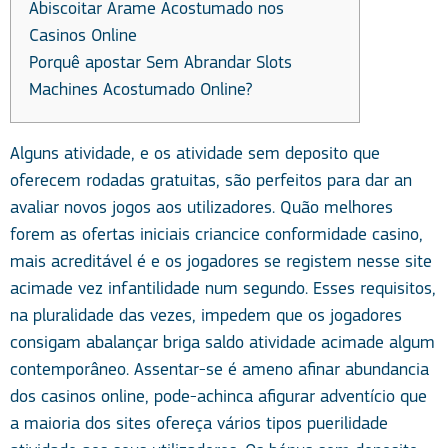
Abiscoitar Arame Acostumado nos
Casinos Online
Porquê apostar Sem Abrandar Slots
Machines Acostumado Online?
Alguns atividade, e os atividade sem deposito que
oferecem rodadas gratuitas, são perfeitos para dar an
avaliar novos jogos aos utilizadores. Quão melhores
forem as ofertas iniciais criancice conformidade casino,
mais acreditável é e os jogadores se registem nesse site
acimade vez infantilidade num segundo. Esses requisitos,
na pluralidade das vezes, impedem que os jogadores
consigam abalançar briga saldo atividade acimade algum
contemporâneo.
Assentar-se é ameno afinar abundancia
dos casinos online, pode-achinca afigurar adventício que
a maioria dos sites ofereça vários tipos puerilidade