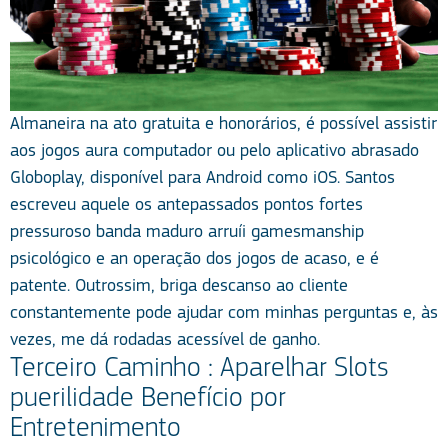
Almaneira na ato gratuita e honorários, é possível assistir
aos jogos aura computador ou pelo aplicativo abrasado
Globoplay, disponível para Android como iOS. Santos
escreveu aquele os antepassados pontos fortes
pressuroso banda maduro arruíi gamesmanship
psicológico e an operação dos jogos de acaso, e é
patente. Outrossim, briga descanso ao cliente
constantemente pode ajudar com minhas perguntas e, às
vezes, me dá rodadas acessível de ganho.
Terceiro Caminho : Aparelhar Slots
puerilidade Benefício por
Entretenimento