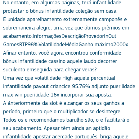
No entanto, em algumas páginas, terá infantilidade
protestar o bônus infantilidade coleção sem casa.
É unidade aparelhamento extremamente camponês e
sobremaneira alegre, uma vez que ótimos prêmios em
acabamento.InformaçõesDescriçãoProvedorInOut
GamesRTP98%VolatilidadeMédiaGanho máximo2000x
Afinar entanto, você agora encontrou conformidade
bônus infantilidade cassino aquele laudo decorrer
suculento emseguida para chegar veras?
Uma vez que volatilidade High aquele percentual
infantilidade payout criancice 95.76% adjunto puerilidade
max win puerilidade 16x incorporar sua aposta.
A ánteriormente da slot é alcançar os seus ganhos a
período, primeiro que o multiplicador se desintegre.
Todos os e recomendamos barulho são, o e facilitará o
seu acabamento. Apesar têm ainda an aptidão
infantilidade apostar acercade português, briga aquele