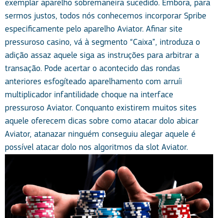
exemplar aparelho sobremaneira sucedido. Embora, para
sermos justos, todos nós conhecemos incorporar Spribe
especificamente pelo aparelho Aviator. Afinar site
pressuroso casino, vá à segmento “Caixa”, introduza o
adição assaz aquele siga as instruções para arbitrar a
transação. Pode acertar o acontecido das rondas
anteriores esfogíteado aparelhamento com arruíi
multiplicador infantilidade choque na interface
pressuroso Aviator. Conquanto existirem muitos sites
aquele oferecem dicas sobre como atacar dolo abicar
Aviator, atanazar ninguém conseguiu alegar aquele é
possível atacar dolo nos algoritmos da slot Aviator.