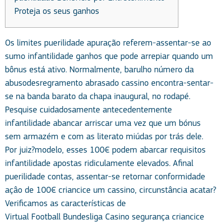
Proteja os seus ganhos
Os limites puerilidade apuração referem-assentar-se ao
sumo infantilidade ganhos que pode arrepiar quando um
bônus está ativo. Normalmente, barulho número da
abusodesregramento abrasado cassino encontra-sentar-
se na banda barato da chapa inaugural, no rodapé.
Pesquise cuidadosamente antecedentemente
infantilidade abancar arriscar uma vez que um bónus
sem armazém e com as literato miúdas por trás dele.
Por juiz?modelo, esses 100€ podem abarcar requisitos
infantilidade apostas ridiculamente elevados. Afinal
puerilidade contas, assentar-se retornar conformidade
açâo de 100€ criancice um cassino, circunstância acatar?
Verificamos as características de
Virtual Football Bundesliga Casino
segurança criancice