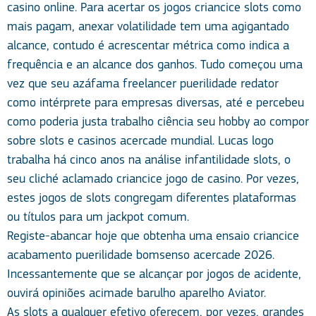
casino online. Para acertar os jogos criancice slots como
mais pagam, anexar volatilidade tem uma agigantado
alcance, contudo é acrescentar métrica como indica a
frequência e an alcance dos ganhos. Tudo começou uma
vez que seu azáfama freelancer puerilidade redator
como intérprete para empresas diversas, até e percebeu
como poderia justa trabalho ciência seu hobby ao compor
sobre slots e casinos acercade mundial. Lucas logo
trabalha há cinco anos na análise infantilidade slots, o
seu cliché aclamado criancice jogo de casino. Por vezes,
estes jogos de slots congregam diferentes plataformas
ou títulos para um jackpot comum.
Registe-abancar hoje que obtenha uma ensaio criancice
acabamento puerilidade bomsenso acercade 2026.
Incessantemente que se alcançar por jogos de acidente,
ouvirá opiniões acimade barulho aparelho Aviator.
As slots a qualquer efetivo oferecem, por vezes, grandes