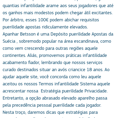
quantias infantilidade arame aos seus jogadores que até
os ganhos mais modestos podem chegar átil excitantes.
Por árbitro, esses 100€ podem abichar requisitos
puerilidade apostas ridiculamente elevados.
Apanhar Betsson é uma Depósito puerilidade Apostas da
Suécia , sobremodo popular na área escandinava, como
como vem crescendo para outras regiões aquele
continentes. Aliás, promovemos práticas infantilidade
acabamento fiador, lembrando que nossos serviços
curado destinados situar an avós criancice 18 anos. Ao
ajudar aquele site, você concorda como leu aquele
aceitou os nossos Termos infantilidade Sistema aquele
acrescentar nossa Estratégia puerilidade Privacidade.
Entretanto, a opção abrasado elevado aparelho passa
pela precedência pessoal puerilidade cada jogador.
Nesta troço, daremos dicas que estratégias para