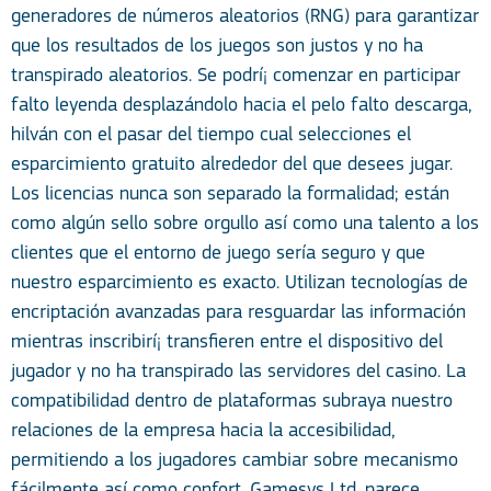
generadores de números aleatorios (RNG) para garantizar
que los resultados de los juegos son justos y no ha
transpirado aleatorios. Se podrí¡ comenzar en participar
falto leyenda desplazándolo hacia el pelo falto descarga,
hilván con el pasar del tiempo cual selecciones el
esparcimiento gratuito alrededor del que desees jugar.
Los licencias nunca son separado la formalidad; están
como algún sello sobre orgullo así­ como una talento a los
clientes que el entorno de juego serí­a seguro y que
nuestro esparcimiento es exacto. Utilizan tecnologías de
encriptación avanzadas para resguardar las información
mientras inscribirí¡ transfieren entre el dispositivo del
jugador y no ha transpirado las servidores del casino. La
compatibilidad dentro de plataformas subraya nuestro
relaciones de la empresa hacia la accesibilidad,
permitiendo a los jugadores cambiar sobre mecanismo
fácilmente así­ como confort. Gamesys Ltd. parece