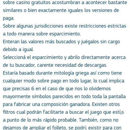
sobre casino gratuitos acostumbran a acontecer bastante
similares o bien exactamente iguales los versiones de
paga.
Sobre algunas jurisdicciones existe restricciones estrictas
a todo manera sobre esparcimiento.
Enteran las valores más buscados y juégalos sin cargo
debido a igual.
Seleccioná el esparcimiento y abrilo directamente acerca
de tu buscador, carente necesidad de descargas.
Estaría basado durante mitología griega así­ como tiene
cualquier modo sobre pago en todo lugar, lo cual implica
que precisas 6 en el caso de que nos lo olvidemos
mayormente símbolos parecidos en todo toda la pantalla
para fabricar una composición ganadora. Existen otros
filtros cual podrán facilitarte a buscar el juego que estí¡s
a punto de lo más rápido probable. También, como no
dejamos de ampliar el folleto, se podrí¡ existir para con