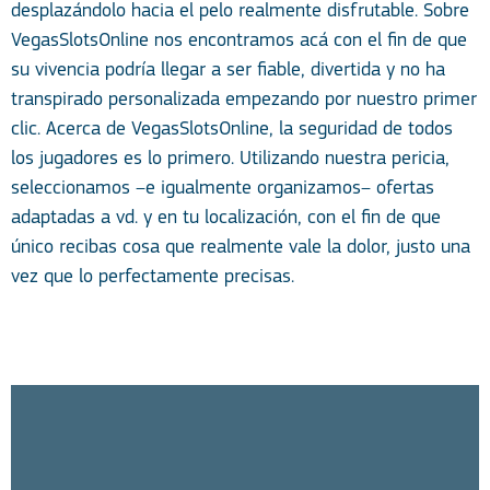
desplazándolo hacia el pelo realmente disfrutable. Sobre
VegasSlotsOnline nos encontramos acá con el fin de que
su vivencia podrí­a llegar a ser fiable, divertida y no ha
transpirado personalizada empezando por nuestro primer
clic. Acerca de VegasSlotsOnline, la seguridad de todos
los jugadores es lo primero. Utilizando nuestra pericia,
seleccionamos –e igualmente organizamos– ofertas
adaptadas a vd. y en tu localización, con el fin de que
único recibas cosa que realmente vale la dolor, justo una
vez que lo perfectamente precisas.