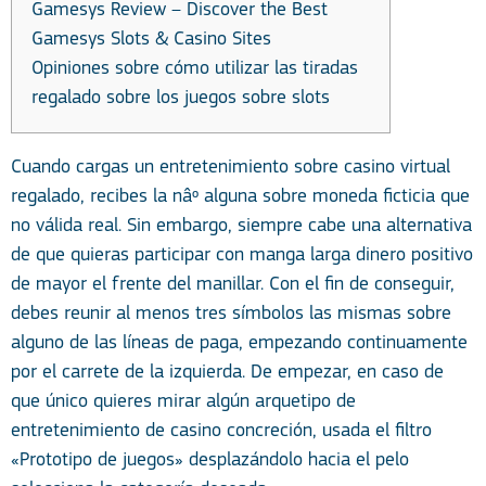
Gamesys Review – Discover the Best
Gamesys Slots & Casino Sites
Opiniones sobre cómo utilizar las tiradas
regalado sobre los juegos sobre slots
Cuando cargas un entretenimiento sobre casino virtual
regalado, recibes la nâº alguna sobre moneda ficticia que
no válida real. Sin embargo, siempre cabe una alternativa
de que quieras participar con manga larga dinero positivo
de mayor el frente del manillar. Con el fin de conseguir,
debes reunir al menos tres símbolos las mismas sobre
alguno de las líneas de paga, empezando continuamente
por el carrete de la izquierda.
De empezar, en caso de
que único quieres mirar algún arquetipo de
entretenimiento de casino concreción, usada el filtro
«Prototipo de juegos» desplazándolo hacia el pelo