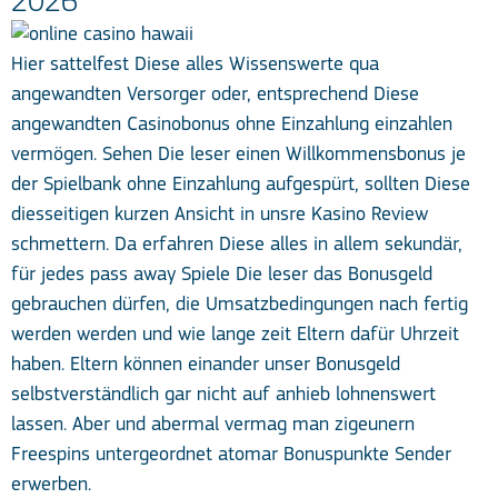
2026
Hier sattelfest Diese alles Wissenswerte qua
angewandten Versorger oder, entsprechend Diese
angewandten Casinobonus ohne Einzahlung einzahlen
vermögen. Sehen Die leser einen Willkommensbonus je
der Spielbank ohne Einzahlung aufgespürt, sollten Diese
diesseitigen kurzen Ansicht in unsre Kasino Review
schmettern. Da erfahren Diese alles in allem sekundär,
für jedes pass away Spiele Die leser das Bonusgeld
gebrauchen dürfen, die Umsatzbedingungen nach fertig
werden werden und wie lange zeit Eltern dafür Uhrzeit
haben. Eltern können einander unser Bonusgeld
selbstverständlich gar nicht auf anhieb lohnenswert
lassen. Aber und abermal vermag man zigeunern
Freespins untergeordnet atomar Bonuspunkte Sender
erwerben.