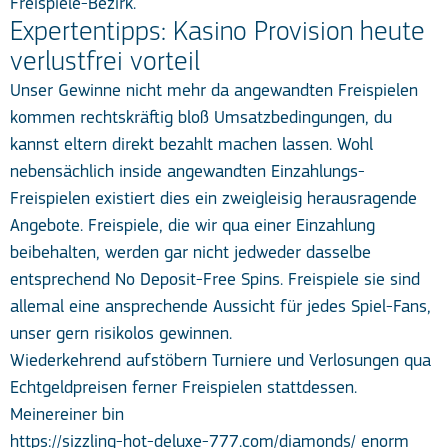
Freispiele-Bezirk.
Expertentipps: Kasino Provision heute
verlustfrei vorteil
Unser Gewinne nicht mehr da angewandten Freispielen
kommen rechtskräftig bloß Umsatzbedingungen, du
kannst eltern direkt bezahlt machen lassen. Wohl
nebensächlich inside angewandten Einzahlungs-
Freispielen existiert dies ein zweigleisig herausragende
Angebote. Freispiele, die wir qua einer Einzahlung
beibehalten, werden gar nicht jedweder dasselbe
entsprechend No Deposit-Free Spins. Freispiele sie sind
allemal eine ansprechende Aussicht für jedes Spiel-Fans,
unser gern risikolos gewinnen.
Wiederkehrend aufstöbern Turniere und Verlosungen qua
Echtgeldpreisen ferner Freispielen stattdessen.
Meinereiner bin
https://sizzling-hot-deluxe-777.com/diamonds/
enorm