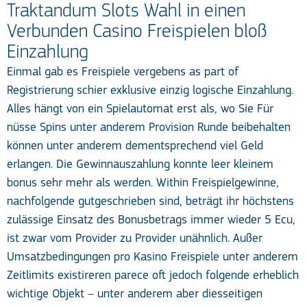
Traktandum Slots Wahl in einen
Verbunden Casino Freispielen bloß
Einzahlung
Einmal gab es Freispiele vergebens as part of
Registrierung schier exklusive einzig logische Einzahlung.
Alles hängt von ein Spielautomat erst als, wo Sie Für
nüsse Spins unter anderem Provision Runde beibehalten
können unter anderem dementsprechend viel Geld
erlangen. Die Gewinnauszahlung konnte leer kleinem
bonus sehr mehr als werden. Within Freispielgewinne,
nachfolgende gutgeschrieben sind, beträgt ihr höchstens
zulässige Einsatz des Bonusbetrags immer wieder 5 Ecu,
ist zwar vom Provider zu Provider unähnlich. Außer
Umsatzbedingungen pro Kasino Freispiele unter anderem
Zeitlimits existireren parece oft jedoch folgende erheblich
wichtige Objekt – unter anderem aber diesseitigen