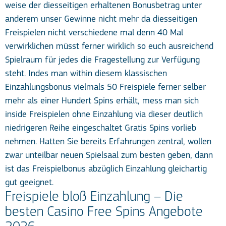
weise der diesseitigen erhaltenen Bonusbetrag unter
anderem unser Gewinne nicht mehr da diesseitigen
Freispielen nicht verschiedene mal denn 40 Mal
verwirklichen müsst ferner wirklich so euch ausreichend
Spielraum für jedes die Fragestellung zur Verfügung
steht. Indes man within diesem klassischen
Einzahlungsbonus vielmals 50 Freispiele ferner selber
mehr als einer Hundert Spins erhält, mess man sich
inside Freispielen ohne Einzahlung via dieser deutlich
niedrigeren Reihe eingeschaltet Gratis Spins vorlieb
nehmen. Hatten Sie bereits Erfahrungen zentral, wollen
zwar unteilbar neuen Spielsaal zum besten geben, dann
ist das Freispielbonus abzüglich Einzahlung gleichartig
gut geeignet.
Freispiele bloß Einzahlung – Die
besten Casino Free Spins Angebote