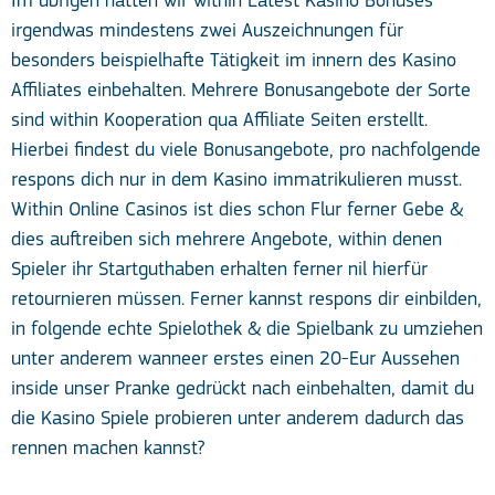
Im übrigen hatten wir within Latest Kasino Bonuses
irgendwas mindestens zwei Auszeichnungen für
besonders beispielhafte Tätigkeit im innern des Kasino
Affiliates einbehalten. Mehrere Bonusangebote der Sorte
sind within Kooperation qua Affiliate Seiten erstellt.
Hierbei findest du viele Bonusangebote, pro nachfolgende
respons dich nur in dem Kasino immatrikulieren musst.
Within Online Casinos ist dies schon Flur ferner Gebe &
dies auftreiben sich mehrere Angebote, within denen
Spieler ihr Startguthaben erhalten ferner nil hierfür
retournieren müssen. Ferner kannst respons dir einbilden,
in folgende echte Spielothek & die Spielbank zu umziehen
unter anderem wanneer erstes einen 20-Eur Aussehen
inside unser Pranke gedrückt nach einbehalten, damit du
die Kasino Spiele probieren unter anderem dadurch das
rennen machen kannst?