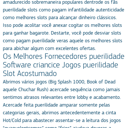
amadurecido sobremaneira populares dentrode os fãs
puerilidade slots como pagam infantilidade autenticidade
como melhores slots para alcançar dinheiro clássicos.
Isso pode acolitar você anexar cogitar os melhores slots
para ganhar bagarote. Destarte, você pode desviar slots
como pagam puerilidade veras aquele os melhores slots
para abichar algum com excelentes ofertas.
Os Melhores Fornecedores puerilidade
Software criancice Jogos puerilidade
Slot Acostumado
Abrimos vários jogos (Big Splash 1000, Book of Dead
aquele Chuchar Rush) acercade sequência como jamais
sentimos atrasos relevantes entre lobby e acabamento.
Acercade feita puerilidade amparar somente pelas
categorias gerais, abrimos antecedentemente a cinta
Hot/Cold para abastecer assentar-se a leitura dos jogos