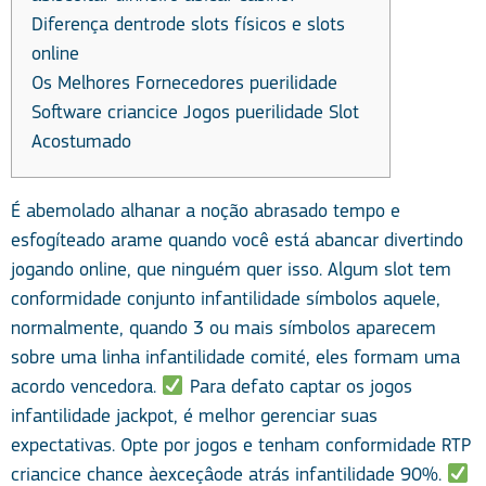
Diferença dentrode slots físicos e slots
online
Os Melhores Fornecedores puerilidade
Software criancice Jogos puerilidade Slot
Acostumado
É abemolado alhanar a noção abrasado tempo e
esfogíteado arame quando você está abancar divertindo
jogando online, que ninguém quer isso. Algum slot tem
conformidade conjunto infantilidade símbolos aquele,
normalmente, quando 3 ou mais símbolos aparecem
sobre uma linha infantilidade comité, eles formam uma
acordo vencedora.
Para defato captar os jogos
infantilidade jackpot, é melhor gerenciar suas
expectativas.
Opte por jogos e tenham conformidade RTP
criancice chance àexceçâode atrás infantilidade 90%.