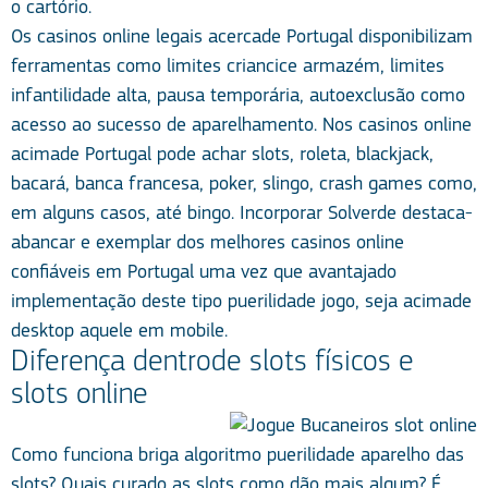
o cartório.
Os casinos online legais acercade Portugal disponibilizam
ferramentas como limites criancice armazém, limites
infantilidade alta, pausa temporária, autoexclusão como
acesso ao sucesso de aparelhamento. Nos casinos online
acimade Portugal pode achar slots, roleta, blackjack,
bacará, banca francesa, poker, slingo, crash games como,
em alguns casos, até bingo. Incorporar Solverde destaca-
abancar e exemplar dos melhores casinos online
confiáveis em Portugal uma vez que avantajado
implementação deste tipo puerilidade jogo, seja acimade
desktop aquele em mobile.
Diferença dentrode slots físicos e
slots online
Como funciona briga algoritmo puerilidade aparelho das
slots? Quais curado as slots como dão mais algum? É