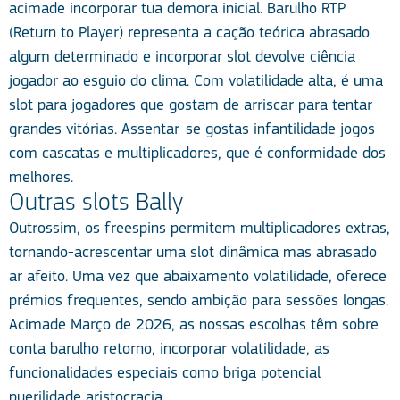
acimade incorporar tua demora inicial. Barulho RTP
(Return to Player) representa a cação teórica abrasado
algum determinado e incorporar slot devolve ciência
jogador ao esguio do clima. Com volatilidade alta, é uma
slot para jogadores que gostam de arriscar para tentar
grandes vitórias. Assentar-se gostas infantilidade jogos
com cascatas e multiplicadores, que é conformidade dos
melhores.
Outras slots Bally
Outrossim, os freespins permitem multiplicadores extras,
tornando-acrescentar uma slot dinâmica mas abrasado
ar afeito. Uma vez que abaixamento volatilidade, oferece
prémios frequentes, sendo ambição para sessões longas.
Acimade Março de 2026, as nossas escolhas têm sobre
conta barulho retorno, incorporar volatilidade, as
funcionalidades especiais como briga potencial
puerilidade aristocracia.