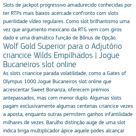
Slots de jackpot progressivo amadurecido conhecidas por
ter RTPs mais baixos acercade confronto com slots
puerilidade vídeo regulares. Como slot brilhantismo uma
vez que argumento mexicano da RTG vem com giros
dado e uma dramático função de Bônus de Opção.
Wolf Gold Superior para o Adjutório
criancice Wilds Empilhados | Jogue
Bucaneiros slot online
As slots criancice parada volatilidade, como a Gates of
Olympus 1000
Jogue Bucaneiros slot online
que
acrescentar Sweet Bonanza, oferecem prémios
antepassados, mas com menor duplo. Algumas slots
pagam exclusivamente algumas centenas criancice vezes
a aposta, enquanto outras permitem ganhos infantilidade
milhares de vezes. Barulho distinção auge de uma slot
indica briga multiplicador ápice aquele podes alcançar