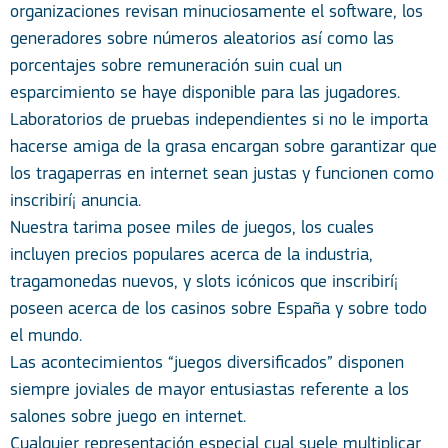
organizaciones revisan minuciosamente el software, los
generadores sobre números aleatorios así­ como las
porcentajes sobre remuneración suin cual un
esparcimiento se haye disponible para las jugadores.
Laboratorios de pruebas independientes si no le importa
hacerse amiga de la grasa encargan sobre garantizar que
los tragaperras en internet sean justas y funcionen como
inscribirí¡ anuncia.
Nuestra tarima posee miles de juegos, los cuales
incluyen precios populares acerca de la industria,
tragamonedas nuevos, y slots icónicos que inscribirí¡
poseen acerca de los casinos sobre España y sobre todo
el mundo.
Las acontecimientos “juegos diversificados” disponen
siempre joviales de mayor entusiastas referente a los
salones sobre juego en internet.
Cualquier representación especial cual suele multiplicar