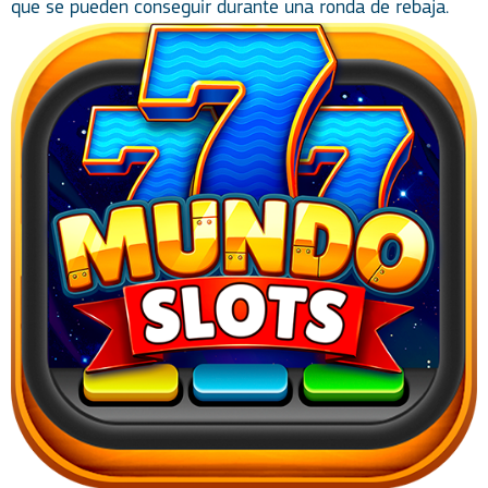
que se pueden conseguir durante una ronda de rebaja.