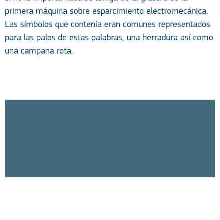
primera máquina sobre esparcimiento electromecánica.
Las símbolos que contenía eran comunes representados
para las palos de estas palabras, una herradura así­ como
una campana rota.