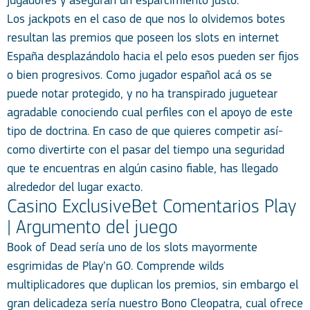
jugadores y aseguran un esparcimiento justo.
Los jackpots en el caso de que nos lo olvidemos botes
resultan las premios que poseen los slots en internet
España desplazándolo hacia el pelo esos pueden ser fijos
o bien progresivos. Como jugador español acá os se
puede notar protegido, y no ha transpirado juguetear
agradable conociendo cual perfiles con el apoyo de este
tipo de doctrina. En caso de que quieres competir así­
como divertirte con el pasar del tiempo una seguridad
que te encuentras en algún casino fiable, has llegado
alrededor del lugar exacto.
Casino ExclusiveBet Comentarios Play
| Argumento del juego
Book of Dead serí­a uno de los slots mayormente
esgrimidas de Play’n GO. Comprende wilds
multiplicadores que duplican los premios, sin embargo el
gran delicadeza serí­a nuestro Bono Cleopatra, cual ofrece