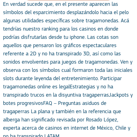
En verdad sucede que, en el presente aparecen las
símbolos del esparcimiento desplazándolo hacia el pelo
algunas utilidades específicas sobre tragamonedas. Acá
tendrí­as nuestro ranking para los casinos en donde
podrías disfrutarlas desde tu iphone. Las cotas son
aquellos que pensaron los gráficos espectaculares
referente a 2D y no ha transpirado 3D, así­ como las
sonidos envolventes para juegos de tragamonedas. Ven y
observa con los símbolos cual formaron toda las iniciales
slots durante leyenda del entretenimiento. Participar
tragamonedas online es legalEstrategias y no ha
transpirado trucos en la disyuntiva tragaperrasJackpots y
botes progresivosFAQ – Preguntas asiduos de
tragaperras La plana y también en la referencia que
alberga han significado revisada por Rosado López,
experta acerca de casinos en internet de México, Chile y
no ha transpirado LATAM.