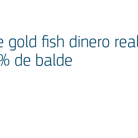
e gold fish dinero rea
 de balde