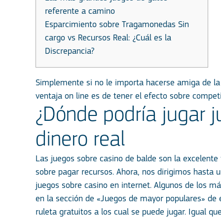
referente a camino
Esparcimiento sobre Tragamonedas Sin
cargo vs Recursos Real: ¿Cuál es la
Discrepancia?
Simplemente si no le importa hacerse amiga de la 
ventaja on line es de tener el efecto sobre compet
¿Dónde podría jugar ju
dinero real
Las juegos sobre casino de balde son la excelente 
sobre pagar recursos. Ahora, nos dirigimos hasta 
juegos sobre casino en internet. Algunos de los m
en la sección de «Juegos de mayor populares» de est
ruleta gratuitos a los cual se puede jugar. Igual 