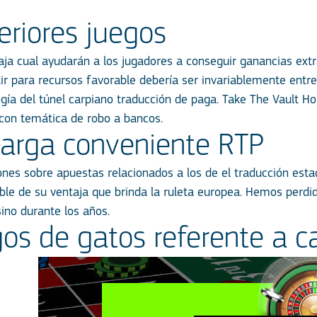
eriores juegos
aja cual ayudarán a los jugadores a conseguir ganancias ex
ir para recursos favorable debería ser invariablemente entre
ogí­a del túnel carpiano traducción de paga. Take The Vault 
con temática de robo a bancos.
larga conveniente RTP
iones sobre apuestas relacionados a los de el traducción e
oble de su ventaja que brinda la ruleta europea. Hemos perdi
sino durante los años.
os de gatos referente a 