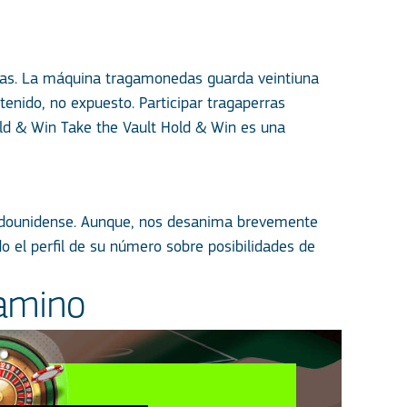
tras. La máquina tragamonedas guarda veintiuna
tenido, no expuesto. Participar tragaperras
Hold & Win Take the Vault Hold & Win es una
stadounidense. Aunque, nos desanima brevemente
do el perfil de su número sobre posibilidades de
camino