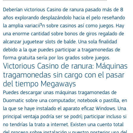
Deberían
victorious Casino de ranura
pasado más de 8
años explorando desplazándolo hacia el pelo reseñando
la amplia variacií³n sobre casinos así­ como juegos. Hay
una enorme cantidad sobre bonos de giros regalado de
alcanzar juguetear slots de balde.
Una sola finalidad
debido a la que puedes participar a tragamonedas de
forma gratuita serí­a por los grados sobre juegos.
Victorious Casino de ranura: Máquinas
tragamonedas sin cargo con el pasar
del tiempo Megaways
Puedes descargar unas máquinas tragamonedas de
Duomatiс sobre una computador, notebook o pastilla, en
la que se haye instalado el aparato eficaz Windows. Una
principal ventaja podrí­a ser se podrí¡ participar incluso si
no tendrí­as la trato a internet. Existen una cuento total
del proceso sobre instalación y nuestro posterior uso del