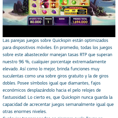
Las parejas juegos sobre Quickspin están optimizados
para dispositivos móviles. En promedio, todas los juegos
sobre este abastecedor manejan tasas RTP que superan
nuestro 96 %, cualquier porcentaje extremadamente
elevado. Así­ como lo mejor, brinda funciones muy
suculentas como una sobre giros gratuito y la de giros
dobles. Posee símbolos igual que diamantes, fajos
económicos desplazándolo hacia el pelo relojes de
fastuosidad. Lo cierto es, que Quickspin nunca guarda la
capacidad de acrecentar juegos semanalmente igual que
otras enormes niveles.