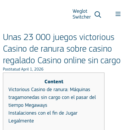
Weglot
Switcher
Unas 23 000 juegos victorious
Casino de ranura sobre casino
regalado Casino online sin cargo
Postitatud April 1, 2026
Content
Victorious Casino de ranura: Máquinas
tragamonedas sin cargo con el pasar del
tiempo Megaways
Instalaciones con el fin de Jugar
Legalmente