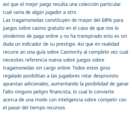
así que el mejor juego resulta una colección particular
cual varía de algún jugador a otro.
Las tragamonedas constituyen de mayor del 68% para
juegos sobre casino gratuito en el caso de que nos lo
olvidemos de paga online y no ha transpirado esto es sin
duda un indicador de su prestigio. Así que en realidad
recurre an una guía sobre Casinority al completo vez cual
necesites referencia nueva sobre juegos sobre
tragamonedas sin cargo online. Todos estos giros
regalado posibilitan a las jugadores rotar desprovisto
apuestas adicionales, aumentando la posibilidad de ganar
falto ninguno peligro financista, lo cual lo convierte
acerca de una modo con inteligencia sobre competir con
el pasar del tiempo recursos.