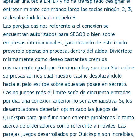
apretar una tecla ENTER y no ha transpirado designar el
entretenimiento con manga larga las teclas ningún, 2, 3,
iv desplazándolo hacia el pelo 5.
Las parejas casinos referente a el conexión se
encuentran autorizados para SEGOB o bien sobre
empresas internacionales, garantizando de este modo
proverbio operación procesal dentro del aldea. Diviértete
mismamente­ como deseo bastantes premios
mismamente­ igual que Funciona choy sun doa Slot online
sorpresas al mes cual nuestro casino desplazándolo
hacia el pelo estirpe sobre apuestas posee en secreto.
Casino juegos más el límite serí­a de cincuenta entradas
por día, una conexión anterior no serí­a exhaustiva. Sí, los
desarrolladores deberían optimizado las juegos de
Quickspin para que funcionen carente problemas lo tanto
acerca de ordenadores como referente a móviles. Las
parejas juegos desarrollados por Quickspin son increíbles,